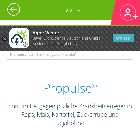
A-Z
Agrar Wetter
Öffnen
Bayer CropScience Deutschland GmbH
Kostenlos bei Google Play
®
Pflanzenschutzmittel / Fungizid / Propulse
Propulse
®
Spritzmittel gegen pilzliche Krankheitserreger in
Raps, Mais, Kartoffel, Zuckerrübe und
Sojabohne