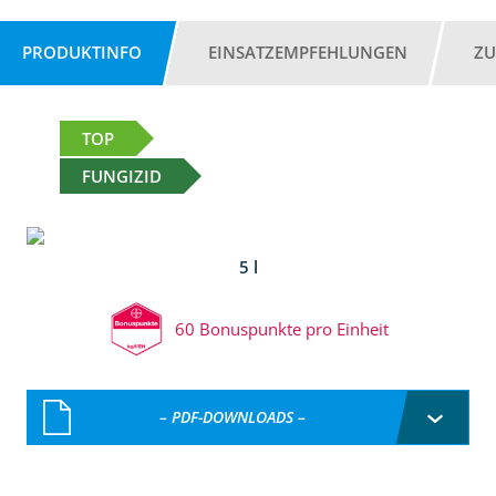
PRODUKTINFO
EINSATZEMPFEHLUNGEN
ZU
TOP
FUNGIZID
5 l
60 Bonuspunkte pro Einheit
– PDF-DOWNLOADS –