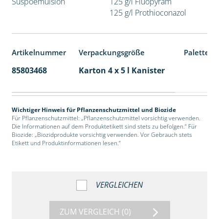
Suspoemulsion
125 g/l Fluopyram
125 g/l Prothioconazol
Artikelnummer
Verpackungsgröße
Palettene
85803468
Karton 4 x 5 l Kanister
40
Wichtiger Hinweis für Pflanzenschutzmittel und Biozide
Für Pflanzenschutzmittel: „Pflanzenschutzmittel vorsichtig verwenden.
Die Informationen auf dem Produktetikett sind stets zu befolgen.“ Für
Biozide: „Biozidprodukte vorsichtig verwenden. Vor Gebrauch stets
Etikett und Produktinformationen lesen.“
VERGLEICHEN
ZUM VERGLEICH
(0)