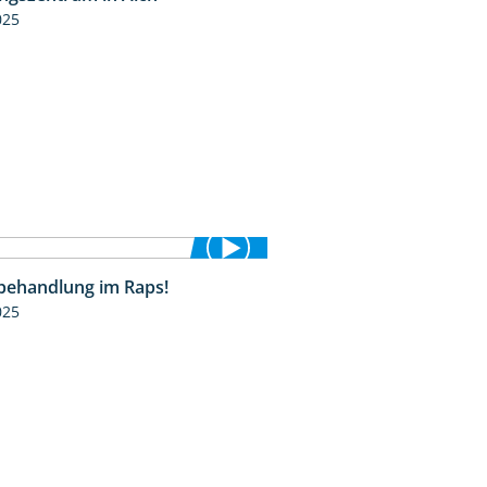
025
behandlung im Raps!
1:24
025