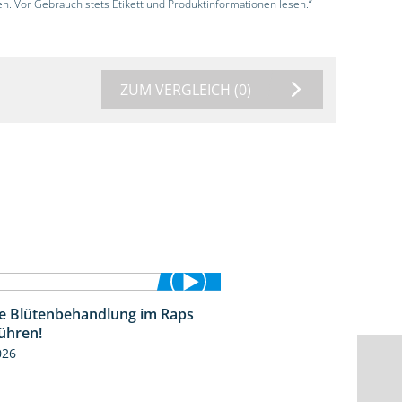
en. Vor Gebrauch stets Etikett und Produktinformationen lesen.“
ZUM VERGLEICH
(0)
die Blütenbehandlung im Raps
1:17
ühren!
026