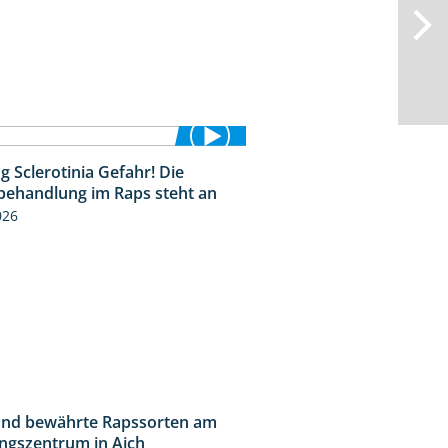
 Sclerotinia Gefahr! Die
1:12
behandlung im Raps steht an
026
nd bewährte Rapssorten am
9:06
ngszentrum in Aich