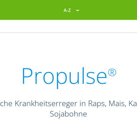
A-Z
Propulse
®
liche Krankheitserreger in Raps, Mais, K
Sojabohne