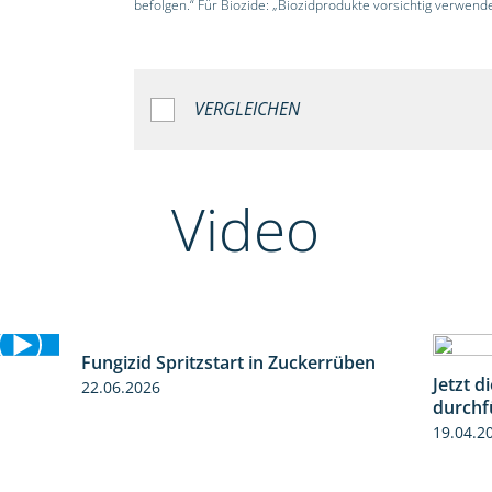
befolgen.“ Für Biozide: „Biozidprodukte vorsichtig verwend
VERGLEICHEN
Video
Fungizid Spritzstart in Zuckerrüben
2:17
Jetzt 
22.06.2026
1:19
durchf
19.04.2