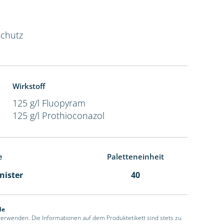
Schutz
Wirkstoff
125 g/l Fluopyram
125 g/l Prothioconazol
e
Paletteneinheit
anister
40
de
 verwenden. Die Informationen auf dem Produktetikett sind stets zu