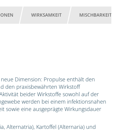
IONEN
WIRKSAMKEIT
MISCHBARKEIT
G
ne neue Dimension: Propulse enthält den
nd den praxisbewährten Wirkstoff
ktivität beider Wirkstoffe sowohl auf der
engewebe werden bei einem infektionsnahen
it sowie eine ausgeprägte Wirkungsdauer
, Alternatria), Kartoffel (Alternaria) und