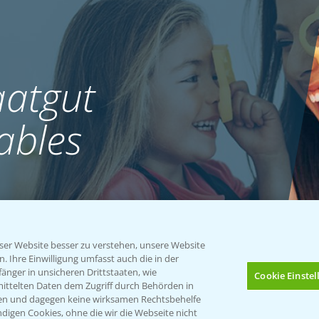
atgut
ables
er Website besser zu verstehen, unsere Website
 Ihre Einwilligung umfasst auch die in der
nger in unsicheren Drittstaaten, wie
Cookie Einste
mittelten Daten dem Zugriff durch Behörden in
gen und dagegen keine wirksamen Rechtsbehelfe
digen Cookies, ohne die wir die Webseite nicht