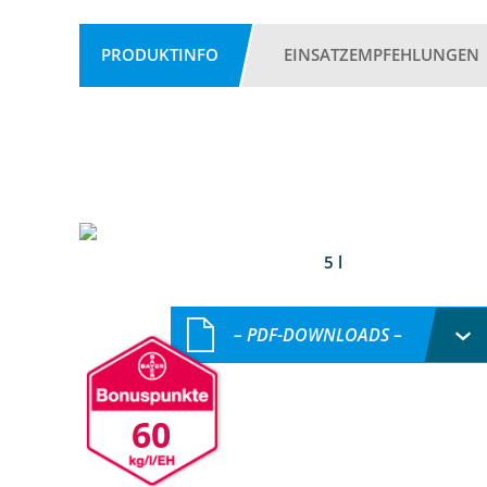
PRODUKTINFO
EINSATZEMPFEHLUNGEN
5 l
– PDF-DOWNLOADS –
60