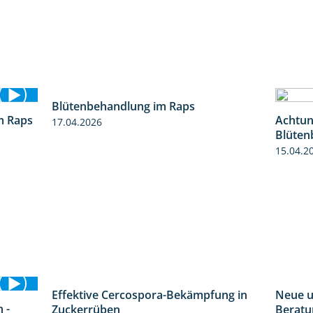
Blütenbehandlung im Raps
1:36
m Raps
Achtung
17.04.2026
1:13
Blüten
15.04.2
Effektive Cercospora-Bekämpfung in
Neue u
2:00
 -
Zuckerrüben
Beratu
3:33