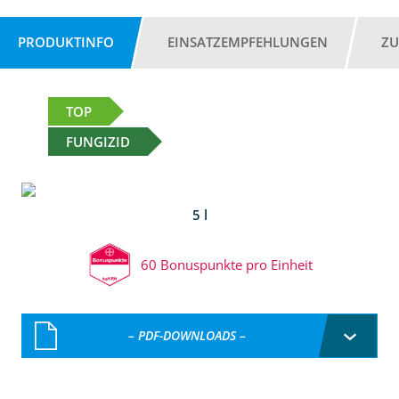
PRODUKTINFO
EINSATZEMPFEHLUNGEN
ZU
TOP
FUNGIZID
5 l
60 Bonuspunkte pro Einheit
– PDF-DOWNLOADS –