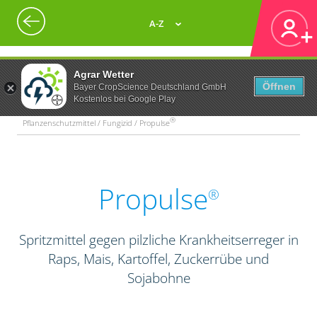
A-Z
Agrar Wetter
Öffnen
Bayer CropScience Deutschland GmbH
Kostenlos bei Google Play
®
Pflanzenschutzmittel / Fungizid / Propulse
Propulse
®
Spritzmittel gegen pilzliche Krankheitserreger in
Raps, Mais, Kartoffel, Zuckerrübe und
Sojabohne