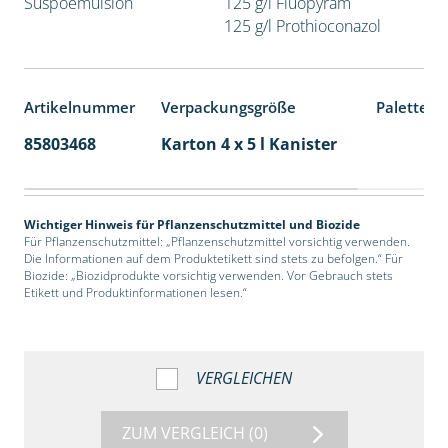
Suspoemulsion
125 g/l Fluopyram
125 g/l Prothioconazol
Artikelnummer
Verpackungsgröße
Palettene
85803468
Karton 4 x 5 l Kanister
40
Wichtiger Hinweis für Pflanzenschutzmittel und Biozide
Für Pflanzenschutzmittel: „Pflanzenschutzmittel vorsichtig verwenden.
Die Informationen auf dem Produktetikett sind stets zu befolgen.“ Für
Biozide: „Biozidprodukte vorsichtig verwenden. Vor Gebrauch stets
Etikett und Produktinformationen lesen.“
VERGLEICHEN
ZUM VERGLEICH
(0)