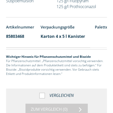
Suspoemulsion
125 g/l Fluopyram
125 g/l Prothioconazol
Artikelnummer
Verpackungsgröße
Palettene
85803468
Karton 4 x 5 l Kanister
40
Wichtiger Hinweis für Pflanzenschutzmittel und Biozide
Für Pflanzenschutzmittel: „Pflanzenschutzmittel vorsichtig verwenden.
Die Informationen auf dem Produktetikett sind stets zu befolgen.“ Für
Biozide: „Biozidprodukte vorsichtig verwenden. Vor Gebrauch stets
Etikett und Produktinformationen lesen.“
VERGLEICHEN
ZUM VERGLEICH
(0)