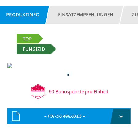
PRODUKTINFO
EINSATZEMPFEHLUNGEN
ZU
TOP
FUNGIZID
5 l
60 Bonuspunkte pro Einheit
– PDF-DOWNLOADS –