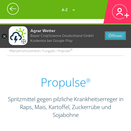
A-Z
Agrar Wetter
Öffnen
Bayer CropScience Deutschland GmbH
Kostenlos bei Google Play
®
Pflanzenschutzmittel / Fungizid / Propulse
Propulse
®
Spritzmittel gegen pilzliche Krankheitserreger in
Raps, Mais, Kartoffel, Zuckerrübe und
Sojabohne