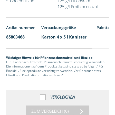
Suspoemulsion
125 g/l Fluopyram
125 g/l Prothioconazol
Artikelnummer
Verpackungsgröße
Palettene
85803468
Karton 4 x 5 l Kanister
40
Wichtiger Hinweis für Pflanzenschutzmittel und Biozide
Für Pflanzenschutzmittel: „Pflanzenschutzmittel vorsichtig verwenden.
Die Informationen auf dem Produktetikett sind stets zu befolgen.“ Für
Biozide: „Biozidprodukte vorsichtig verwenden. Vor Gebrauch stets
Etikett und Produktinformationen lesen.“
VERGLEICHEN
ZUM VERGLEICH
(0)