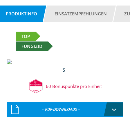
PRODUKTINFO
EINSATZEMPFEHLUNGEN
ZU
TOP
FUNGIZID
5 l
60 Bonuspunkte pro Einheit
– PDF-DOWNLOADS –