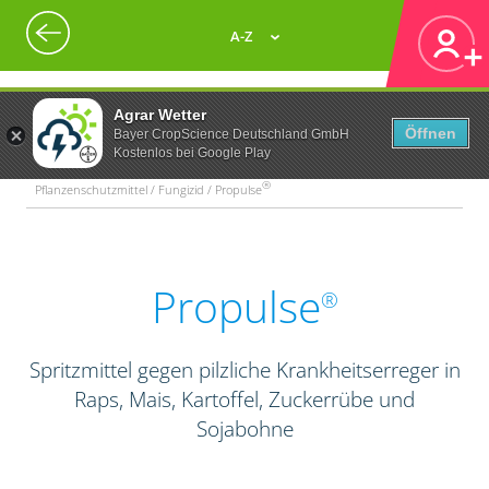
A-Z
Agrar Wetter
Öffnen
Bayer CropScience Deutschland GmbH
Kostenlos bei Google Play
®
Pflanzenschutzmittel / Fungizid / Propulse
Propulse
®
Spritzmittel gegen pilzliche Krankheitserreger in
Raps, Mais, Kartoffel, Zuckerrübe und
Sojabohne