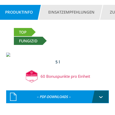
PRODUKTINFO
EINSATZEMPFEHLUNGEN
ZU
TOP
FUNGIZID
5 l
60 Bonuspunkte pro Einheit
– PDF-DOWNLOADS –