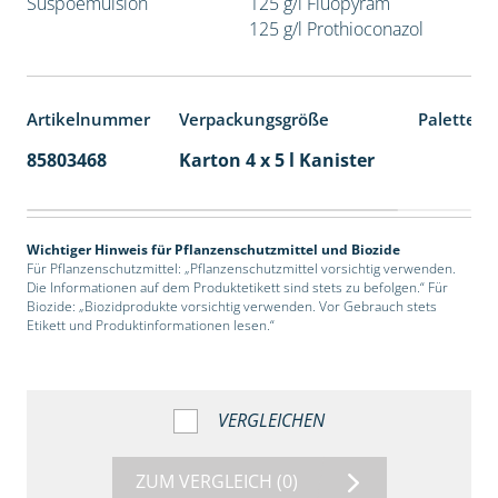
Suspoemulsion
125 g/l Fluopyram
125 g/l Prothioconazol
Artikelnummer
Verpackungsgröße
Palettene
85803468
Karton 4 x 5 l Kanister
40
Wichtiger Hinweis für Pflanzenschutzmittel und Biozide
Für Pflanzenschutzmittel: „Pflanzenschutzmittel vorsichtig verwenden.
Die Informationen auf dem Produktetikett sind stets zu befolgen.“ Für
Biozide: „Biozidprodukte vorsichtig verwenden. Vor Gebrauch stets
Etikett und Produktinformationen lesen.“
VERGLEICHEN
ZUM VERGLEICH
(0)