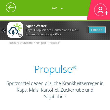
A-Z
Agrar Wetter
Öffnen
Bayer CropScience Deutschland GmbH
Kostenlos bei Google Play
®
Pflanzenschutzmittel / Fungizid / Propulse
Propulse
®
Spritzmittel gegen pilzliche Krankheitserreger in
Raps, Mais, Kartoffel, Zuckerrübe und
Sojabohne