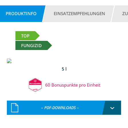
PRODUKTINFO
EINSATZEMPFEHLUNGEN
ZU
TOP
FUNGIZID
5 l
60 Bonuspunkte pro Einheit
– PDF-DOWNLOADS –