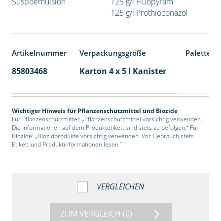
Suspoemulsion
125 g/l Fluopyram
125 g/l Prothioconazol
Artikelnummer
Verpackungsgröße
Palettene
85803468
Karton 4 x 5 l Kanister
40
Wichtiger Hinweis für Pflanzenschutzmittel und Biozide
Für Pflanzenschutzmittel: „Pflanzenschutzmittel vorsichtig verwenden.
Die Informationen auf dem Produktetikett sind stets zu befolgen.“ Für
Biozide: „Biozidprodukte vorsichtig verwenden. Vor Gebrauch stets
Etikett und Produktinformationen lesen.“
VERGLEICHEN
ZUM VERGLEICH
(0)