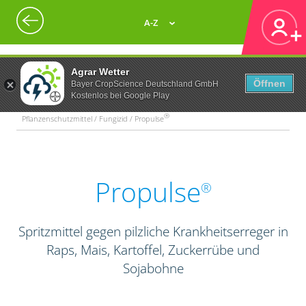
A-Z
Agrar Wetter
Öffnen
Bayer CropScience Deutschland GmbH
Kostenlos bei Google Play
®
Pflanzenschutzmittel / Fungizid / Propulse
Propulse
®
Spritzmittel gegen pilzliche Krankheitserreger in
Raps, Mais, Kartoffel, Zuckerrübe und
Sojabohne