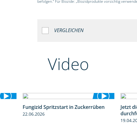
befolgen.“ Für Biozide: „Biozidprodukte vorsichtig verwend
VERGLEICHEN
Video
Fungizid Spritzstart in Zuckerrüben
Jetzt 
1:19
2:17
durchf
22.06.2026
19.04.2