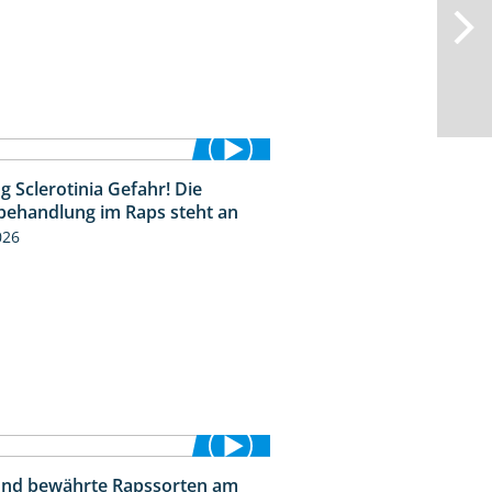
 Sclerotinia Gefahr! Die
1:12
behandlung im Raps steht an
026
nd bewährte Rapssorten am
9:06