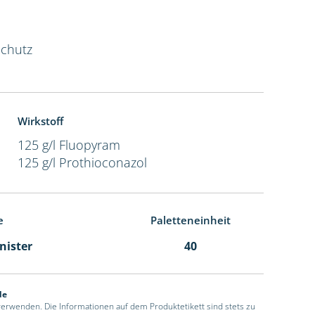
Schutz
Wirkstoff
125 g/l Fluopyram
125 g/l Prothioconazol
e
Paletteneinheit
anister
40
de
 verwenden. Die Informationen auf dem Produktetikett sind stets zu