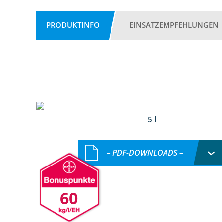
PRODUKTINFO
EINSATZEMPFEHLUNGEN
5 l
– PDF-DOWNLOADS –
60