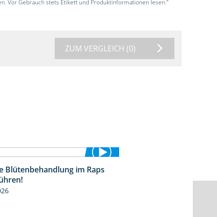
en. Vor Gebrauch stets Etikett und Produktinformationen lesen.“
ZUM VERGLEICH
(0)
die Blütenbehandlung im Raps
1:17
ühren!
026