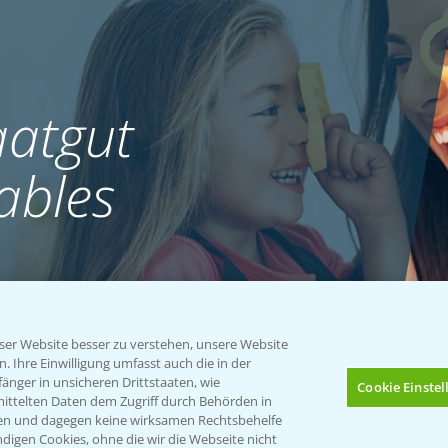
atgut
ables
er Website besser zu verstehen, unsere Website
 Ihre Einwilligung umfasst auch die in der
nger in unsicheren Drittstaaten, wie
Cookie Einste
mittelten Daten dem Zugriff durch Behörden in
gen und dagegen keine wirksamen Rechtsbehelfe
digen Cookies, ohne die wir die Webseite nicht