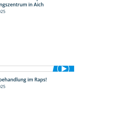
ngszentrum in Aich
025
behandlung im Raps!
1:24
025