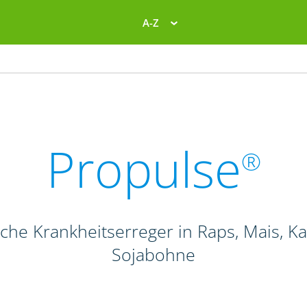
A-Z
Propulse
®
liche Krankheitserreger in Raps, Mais, K
Sojabohne