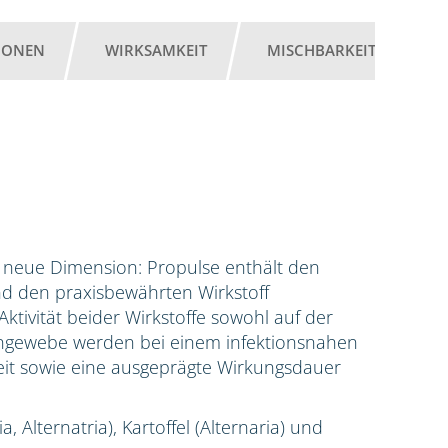
IONEN
WIRKSAMKEIT
MISCHBARKEIT
G
ne neue Dimension: Propulse enthält den
nd den praxisbewährten Wirkstoff
ktivität beider Wirkstoffe sowohl auf der
engewebe werden bei einem infektionsnahen
it sowie eine ausgeprägte Wirkungsdauer
, Alternatria), Kartoffel (Alternaria) und