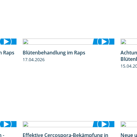
m Raps
Blütenbehandlung im Raps
Achtung
1:13
1:36
Blüten
17.04.2026
15.04.2
 -
Effektive Cercospora-Bekämpfung in
Neue u
3:33
2:00