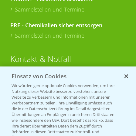
Sammelstellen und Termine
PRE - Chemikalien sicher entsorgen
Sammelstellen und Termine
Kontakt & Notfall
Einsatz von Cookies
Beratung auf WhatsApp
T.
+49 (0)174 346 564 1
Wir würden gerne optionale Cookies verwenden, um Ihre
Nutzung dieser Website besser zu verstehen, unsere
Website zu verbessern und Informationen mit unseren
KONTAKT
Werbepartnern zu teilen. Ihre Einwilligung umfasst auch
die in der Datenschutzerklärung im Detail dargestellten
Übermittlungen an Empfänger in unsicheren Drittstaaten,
Hilfe in Notfällen
wie insbesondere den USA. Dort besteht das Risiko, dass
Ihre derart übermittelten Daten dem Zugriff durch
T.
+49 (0)214/30-20220
Behörden in diesen Drittstaaten zu Kontroll- und