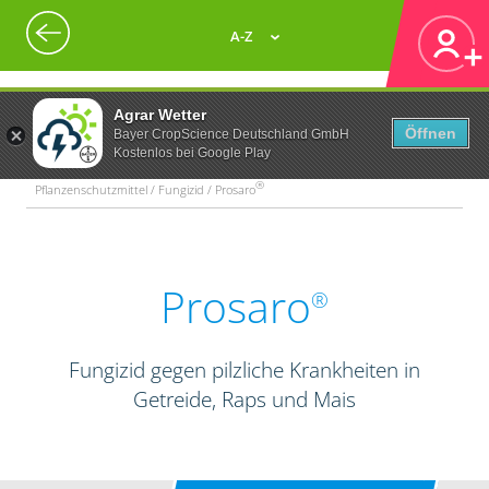
A-Z
Agrar Wetter
Öffnen
Bayer CropScience Deutschland GmbH
Kostenlos bei Google Play
®
Pflanzenschutzmittel / Fungizid / Prosaro
Prosaro
®
Fungizid gegen pilzliche Krankheiten in
Getreide, Raps und Mais