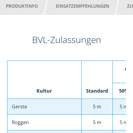
PRODUKTINFO
EINSATZEMPFEHLUNGEN
ZU
BVL-Zulassungen
abd
Kultur
Standard
50%
Gerste
5 m
5 m
Roggen
5 m
5 m