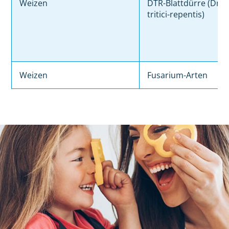
Weizen
DTR-Blattdürre (Drec
tritici-repentis)
Weizen
Fusarium-Arten