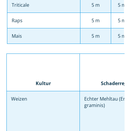
Triticale
5 m
5 m
Raps
5 m
5 m
Mais
5 m
5 m
Kultur
Schaderrege
Weizen
Echter Mehltau (Erys
graminis)