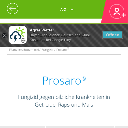
A-Z
Agrar Wetter
Öffnen
Bayer CropScience Deutschland GmbH
Kostenlos bei Google Play
®
Pflanzenschutzmittel / Fungizid / Prosaro
Prosaro
®
Fungizid gegen pilzliche Krankheiten in
Getreide, Raps und Mais