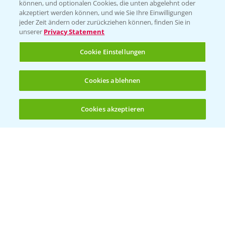
können, und optionalen Cookies, die unten abgelehnt oder
akzeptiert werden können, und wie Sie Ihre Einwilligungen
jeder Zeit ändern oder zurückziehen können, finden Sie in
unserer
Privacy Statement
Cookie Einstellungen
Standortreport Einbeck - Fungizidstrategien
Cookies ablehnen
6:11
im Vergleich
31.03.2025
Cookies akzeptieren
Öffnen
Bis zu 4 Produkte vergleichen:
(noch 4)
Standortreport Raden - Fungizid