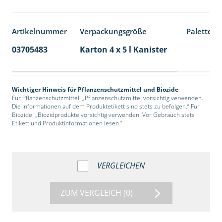
Artikelnummer
Verpackungsgröße
Palettene
03705483
Karton 4 x 5 l Kanister
40
Wichtiger Hinweis für Pflanzenschutzmittel und Biozide
Für Pflanzenschutzmittel: „Pflanzenschutzmittel vorsichtig verwenden.
Die Informationen auf dem Produktetikett sind stets zu befolgen.“ Für
Biozide: „Biozidprodukte vorsichtig verwenden. Vor Gebrauch stets
Etikett und Produktinformationen lesen.“
VERGLEICHEN
ZUM VERGLEICH
(0)