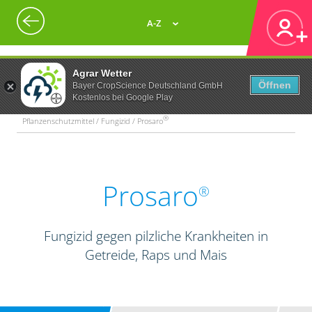
A-Z
Agrar Wetter
Öffnen
Bayer CropScience Deutschland GmbH
Kostenlos bei Google Play
®
Pflanzenschutzmittel / Fungizid / Prosaro
Prosaro
®
Fungizid gegen pilzliche Krankheiten in
Getreide, Raps und Mais