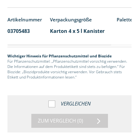
Artikelnummer
Verpackungsgröße
Palettene
03705483
Karton 4 x 5 l Kanister
40
Wichtiger Hinweis für Pflanzenschutzmittel und Biozide
Für Pflanzenschutzmittel: „Pflanzenschutzmittel vorsichtig verwenden.
Die Informationen auf dem Produktetikett sind stets zu befolgen.“ Für
Biozide: „Biozidprodukte vorsichtig verwenden. Vor Gebrauch stets
Etikett und Produktinformationen lesen.“
VERGLEICHEN
ZUM VERGLEICH
(0)