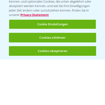
können, und optionalen Cookies, die unten abgelehnt oder
akzeptiert werden können, und wie Sie Ihre Einwilligungen
jeder Zeit ändern oder zurückziehen können, finden Sie in
unserer
Privacy Statement
Cookie Einstellungen
Cookies ablehnen
Standortreport Einbeck - Fungizidstrategien
6:11
im Vergleich
Cookies akzeptieren
31.03.2025
Öffnen
Bis zu 4 Produkte vergleichen:
(noch 4)
Standortreport Raden - Fungizid
6:05