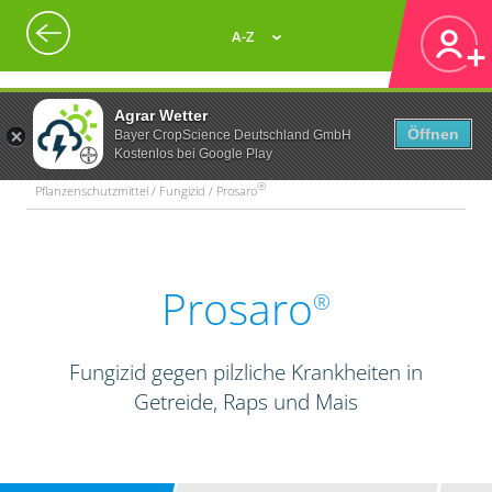
A-Z
Agrar Wetter
Öffnen
Bayer CropScience Deutschland GmbH
Kostenlos bei Google Play
®
Pflanzenschutzmittel / Fungizid / Prosaro
Prosaro
®
Fungizid gegen pilzliche Krankheiten in
Getreide, Raps und Mais