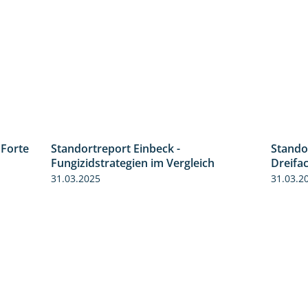
 Forte
Stando
3:38
Standortreport Einbeck -
Dreifa
6:11
Fungizidstrategien im Vergleich
31.03.2
31.03.2025