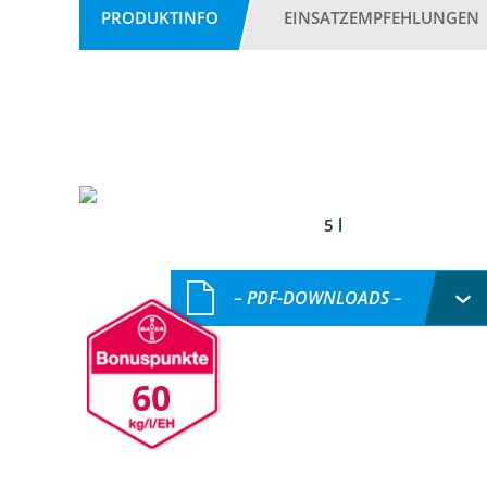
PRODUKTINFO
EINSATZEMPFEHLUNGEN
5 l
– PDF-DOWNLOADS –
60