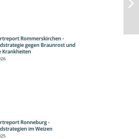
rtreport Rommerskirchen -
6:11
idstrategie gegen Braunrost und
e Krankheiten
026
rtreport Ronneburg -
6:46
idstrategien im Weizen
025