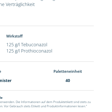
e Verträglichkeit
Wirkstoff
125 g/l Tebuconazol
125 g/l Prothioconazol
e
Paletteneinheit
anister
40
de
 verwenden. Die Informationen auf dem Produktetikett sind stets zu
en. Vor Gebrauch stets Etikett und Produktinformationen lesen.“