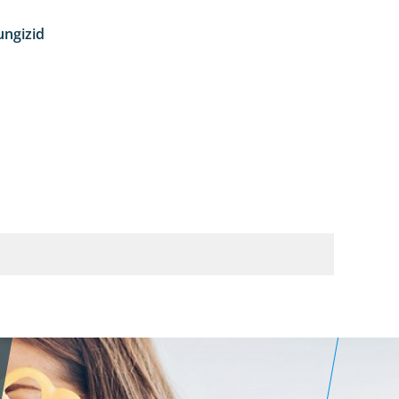
ungizid
4:12