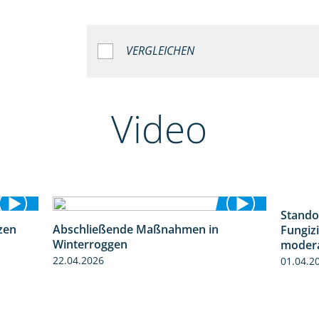
VERGLEICHEN
Video
Stando
zen
Abschließende Maßnahmen in
Fungizi
1:28
2:02
Winterroggen
modera
22.04.2026
01.04.2