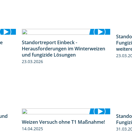
Stando
re
Standortreport Einbeck -
Fungiz
4:30
7:08
Herausforderungen im Winterweizen
weiter
und fungizide Lösungen
23.03.2
23.03.2026
 und
Stando
1:27
Weizen Versuch ohne T1 Maßnahme!
Fungiz
2:20
14.04.2025
31.03.2