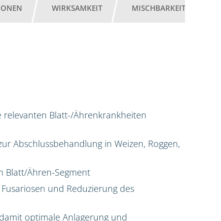
IONEN
WIRKSAMKEIT
MISCHBARKEIT
G
e relevanten Blatt-/Ährenkrankheiten
g zur Abschlussbehandlung in Weizen, Roggen,
 im Blatt/Ähren-Segment
 Fusariosen und Reduzierung des
damit optimale Anlagerung und