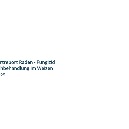
rtreport Raden - Fungizid
6:05
chbehandlung im Weizen
025