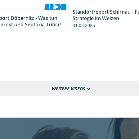
Standortreport Schirnau - F
port Döbernitz - Was tun
Strategie im Weizen
3:36
rost und Septoria Tritici?
31.03.2025
WEITERE VIDEOS