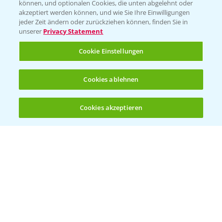
können, und optionalen Cookies, die unten abgelehnt oder
akzeptiert werden können, und wie Sie Ihre Einwilligungen
jeder Zeit ändern oder zurückziehen können, finden Sie in
unserer
Privacy Statement
Cookie Einstellungen
Cookies ablehnen
Standortreport Einbeck - Fungizidstrategien
6:11
im Vergleich
Cookies akzeptieren
31.03.2025
Öffnen
Bis zu 4 Produkte vergleichen:
(noch 4)
Standortreport Raden - Fungizid