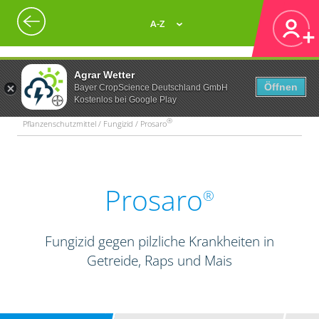
A-Z
Agrar Wetter
Öffnen
Bayer CropScience Deutschland GmbH
Kostenlos bei Google Play
®
Pflanzenschutzmittel / Fungizid / Prosaro
Prosaro
®
Fungizid gegen pilzliche Krankheiten in
Getreide, Raps und Mais