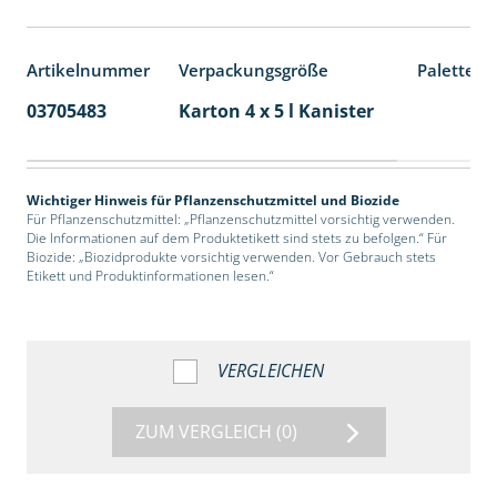
Artikelnummer
Verpackungsgröße
Palettene
03705483
Karton 4 x 5 l Kanister
40
Wichtiger Hinweis für Pflanzenschutzmittel und Biozide
Für Pflanzenschutzmittel: „Pflanzenschutzmittel vorsichtig verwenden.
Die Informationen auf dem Produktetikett sind stets zu befolgen.“ Für
Biozide: „Biozidprodukte vorsichtig verwenden. Vor Gebrauch stets
Etikett und Produktinformationen lesen.“
VERGLEICHEN
ZUM VERGLEICH
(0)