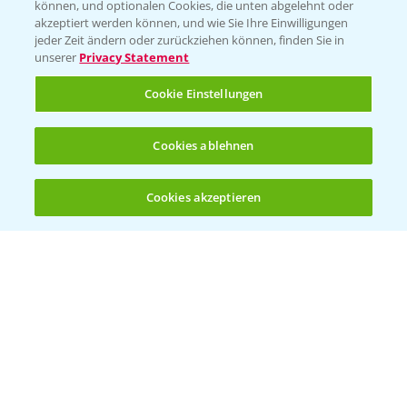
können, und optionalen Cookies, die unten abgelehnt oder
akzeptiert werden können, und wie Sie Ihre Einwilligungen
jeder Zeit ändern oder zurückziehen können, finden Sie in
unserer
Privacy Statement
Cookie Einstellungen
Standortreport Einbeck - Fungizidstrategien
Cookies ablehnen
6:11
im Vergleich
31.03.2025
Cookies akzeptieren
Öffnen
Bis zu 4 Produkte vergleichen:
(noch 4)
Standortreport Raden - Fungizid