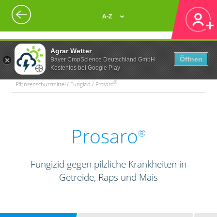
A-Z
Agrar Wetter
Öffnen
Bayer CropScience Deutschland GmbH
Kostenlos bei Google Play
®
Pflanzenschutzmittel / Fungizid / Prosaro
Prosaro
®
Fungizid gegen pilzliche Krankheiten in
Getreide, Raps und Mais