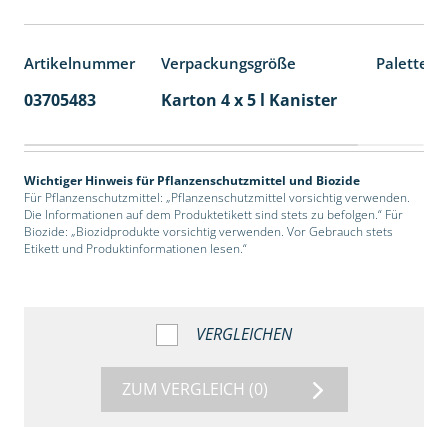
Artikelnummer
Verpackungsgröße
Palettene
03705483
Karton 4 x 5 l Kanister
40
Wichtiger Hinweis für Pflanzenschutzmittel und Biozide
Für Pflanzenschutzmittel: „Pflanzenschutzmittel vorsichtig verwenden.
Die Informationen auf dem Produktetikett sind stets zu befolgen.“ Für
Biozide: „Biozidprodukte vorsichtig verwenden. Vor Gebrauch stets
Etikett und Produktinformationen lesen.“
VERGLEICHEN
ZUM VERGLEICH
(0)