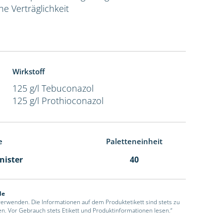
e Verträglichkeit
Wirkstoff
125 g/l Tebuconazol
125 g/l Prothioconazol
e
Paletteneinheit
anister
40
de
 verwenden. Die Informationen auf dem Produktetikett sind stets zu
en. Vor Gebrauch stets Etikett und Produktinformationen lesen.“