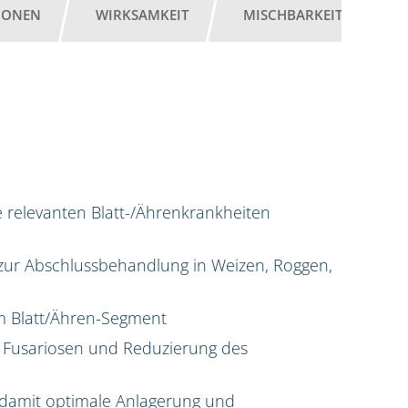
IONEN
WIRKSAMKEIT
MISCHBARKEIT
G
e relevanten Blatt-/Ährenkrankheiten
g zur Abschlussbehandlung in Weizen, Roggen,
 im Blatt/Ähren-Segment
 Fusariosen und Reduzierung des
damit optimale Anlagerung und