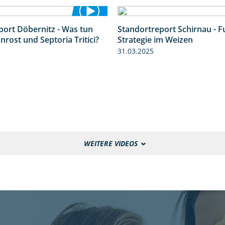
port Döbernitz - Was tun
Standortreport Schirnau - F
3:36
rost und Septoria Tritici?
Strategie im Weizen
31.03.2025
WEITERE VIDEOS