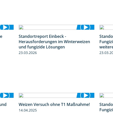
re
Standortreport Einbeck -
Stando
4:30
7:08
Herausforderungen im Winterweizen
Fungiz
und fungizide Lösungen
weiter
23.03.2026
23.03.2
 und
Weizen Versuch ohne T1 Maßnahme!
Stando
1:27
2:20
Fungiz
14.04.2025