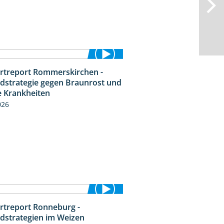
rtreport Rommerskirchen -
6:11
idstrategie gegen Braunrost und
e Krankheiten
026
rtreport Ronneburg -
6:46
idstrategien im Weizen