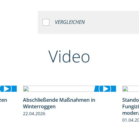
VERGLEICHEN
Video
zen
Abschließende Maßnahmen in
Stando
1:28
2:02
Winterroggen
Fungizi
modera
22.04.2026
01.04.2