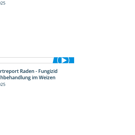
025
rtreport Raden - Fungizid
6:05
chbehandlung im Weizen
025