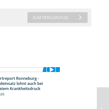
ZUM VERGLEICH
(0)
rtreport Ronneburg -
5:04
deinsatz lohnt auch bei
tem Krankheitsdruck
026