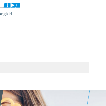
ungizid
4:12