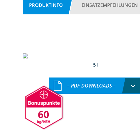
PRODUKTINFO
EINSATZEMPFEHLUNGEN
5 l
– PDF-DOWNLOADS –
60