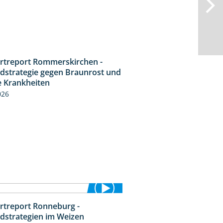
rtreport Rommerskirchen -
6:11
idstrategie gegen Braunrost und
e Krankheiten
026
rtreport Ronneburg -
6:46
idstrategien im Weizen