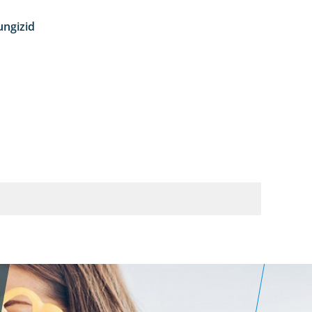
ungizid
4:12