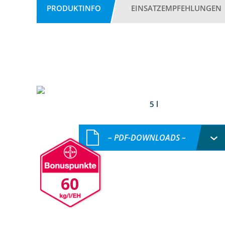
PRODUKTINFO
EINSATZEMPFEHLUNGEN
5 l
– PDF-DOWNLOADS –
60