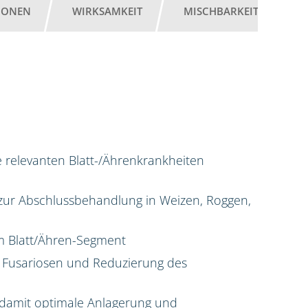
IONEN
WIRKSAMKEIT
MISCHBARKEIT
G
e relevanten Blatt-/Ährenkrankheiten
g zur Abschlussbehandlung in Weizen, Roggen,
 im Blatt/Ähren-Segment
 Fusariosen und Reduzierung des
damit optimale Anlagerung und