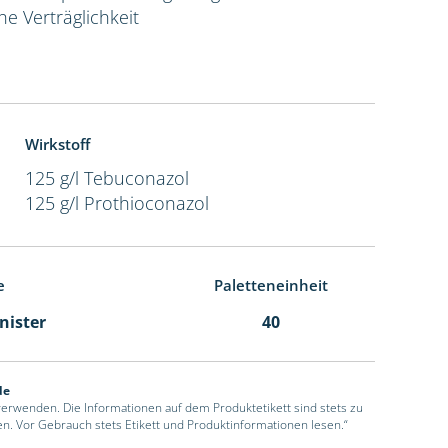
e Verträglichkeit
Wirkstoff
125 g/l Tebuconazol
125 g/l Prothioconazol
e
Paletteneinheit
anister
40
de
 verwenden. Die Informationen auf dem Produktetikett sind stets zu
en. Vor Gebrauch stets Etikett und Produktinformationen lesen.“