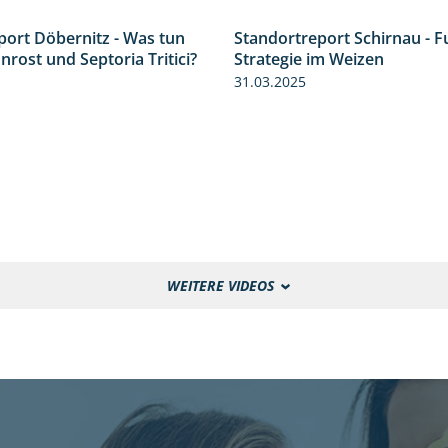
Standortreport Schirnau - F
port Döbernitz - Was tun
Strategie im Weizen
3:36
rost und Septoria Tritici?
31.03.2025
WEITERE VIDEOS