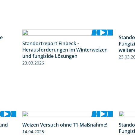
re
Stando
4:30
Standortreport Einbeck -
Fungiz
7:08
Herausforderungen im Winterweizen
weiter
und fungizide Lösungen
23.03.2
23.03.2026
 und
Weizen Versuch ohne T1 Maßnahme!
Stando
1:27
2:20
Fungiz
14.04.2025