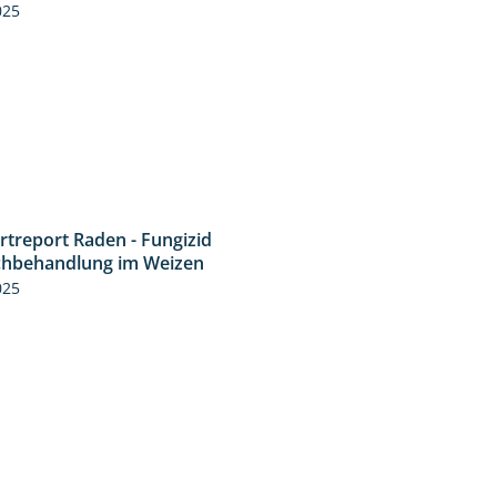
025
rtreport Raden - Fungizid
6:05
chbehandlung im Weizen
025