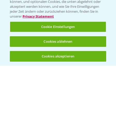
können, und optionalen Cookies, die unten abgelehnt oder
akzeptiert werden können, und wie Sie Ihre Einwilligungen
jeder Zeit ändern oder zurückziehen können, finden Sie in
unserer
Privacy Statement
Cookie Einstellungen
Cookies ablehnen
Standortreport Einbeck - Fungizidstrategien
6:11
im Vergleich
Cookies akzeptieren
31.03.2025
Öffnen
Bis zu 4 Produkte vergleichen:
(noch 4)
Standortreport Raden - Fungizid