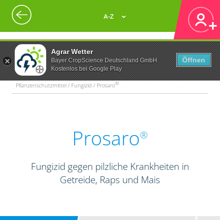
A-Z
Agrar Wetter
Öffnen
Bayer CropScience Deutschland GmbH
Kostenlos bei Google Play
®
Pflanzenschutzmittel / Fungizid / Prosaro
Prosaro
®
Fungizid gegen pilzliche Krankheiten in
Getreide, Raps und Mais