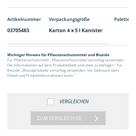
Artikelnummer
Verpackungsgröße
Palettene
03705483
Karton 4 x 5 l Kanister
40
Wichtiger Hinweis für Pflanzenschutzmittel und Biozide
Für Pflanzenschutzmittel: „Pflanzenschutzmittel vorsichtig verwenden.
Die Informationen auf dem Produktetikett sind stets zu befolgen.“ Für
Biozide: „Biozidprodukte vorsichtig verwenden. Vor Gebrauch stets
Etikett und Produktinformationen lesen.“
VERGLEICHEN
ZUM VERGLEICH
(0)