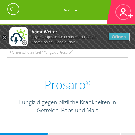
A-Z
Agrar Wetter
Öffnen
Bayer CropScience Deutschland GmbH
Kostenlos bei Google Play
®
Pflanzenschutzmittel / Fungizid / Prosaro
Prosaro
®
Fungizid gegen pilzliche Krankheiten in
Getreide, Raps und Mais