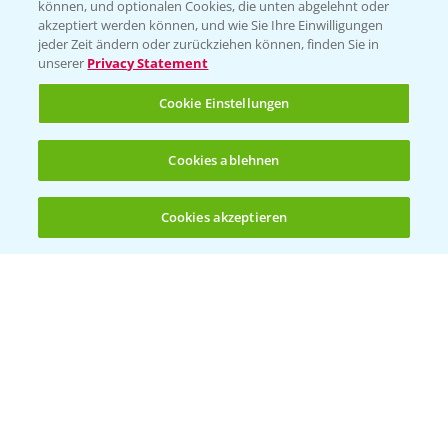
können, und optionalen Cookies, die unten abgelehnt oder
akzeptiert werden können, und wie Sie Ihre Einwilligungen
jeder Zeit ändern oder zurückziehen können, finden Sie in
unserer
Privacy Statement
Cookie Einstellungen
Cookies ablehnen
Standortreport Einbeck - Fungizidstrategien
6:11
im Vergleich
Cookies akzeptieren
31.03.2025
Öffnen
Bis zu 4 Produkte vergleichen:
(noch 4)
Standortreport Raden - Fungizid