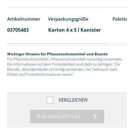
Artikelnummer
Verpackungsgröße
Palettene
03705483
Karton 4 x 5 l Kanister
40
Wichtiger Hinweis für Pflanzenschutzmittel und Biozide
Für Pflanzenschutzmittel: „Pflanzenschutzmittel vorsichtig verwenden.
Die Informationen auf dem Produktetikett sind stets zu befolgen.“ Für
Biozide: „Biozidprodukte vorsichtig verwenden. Vor Gebrauch stets
Etikett und Produktinformationen lesen.“
VERGLEICHEN
ZUM VERGLEICH
(0)