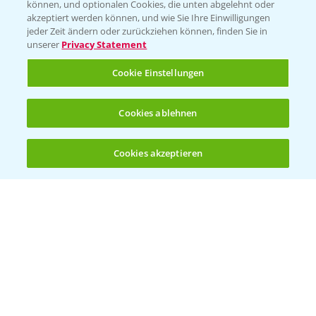
können, und optionalen Cookies, die unten abgelehnt oder
akzeptiert werden können, und wie Sie Ihre Einwilligungen
jeder Zeit ändern oder zurückziehen können, finden Sie in
unserer
Privacy Statement
Cookie Einstellungen
Cookies ablehnen
Standortreport Einbeck - Fungizidstrategien
6:11
im Vergleich
Cookies akzeptieren
31.03.2025
Öffnen
Bis zu 4 Produkte vergleichen:
(noch 4)
Standortreport Raden - Fungizid