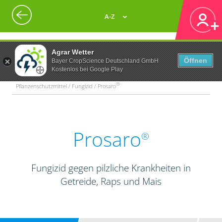
A-Z
Agrar Wetter
Öffnen
Bayer CropScience Deutschland GmbH
Kostenlos bei Google Play
®
Pflanzenschutzmittel / Fungizid / Prosaro
Prosaro
®
Fungizid gegen pilzliche Krankheiten in
Getreide, Raps und Mais