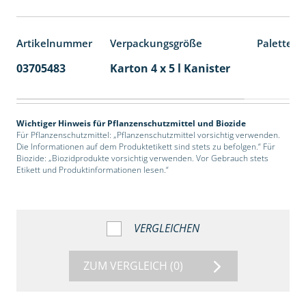
Artikelnummer
Verpackungsgröße
Palettene
03705483
Karton 4 x 5 l Kanister
40
Wichtiger Hinweis für Pflanzenschutzmittel und Biozide
Für Pflanzenschutzmittel: „Pflanzenschutzmittel vorsichtig verwenden.
Die Informationen auf dem Produktetikett sind stets zu befolgen.“ Für
Biozide: „Biozidprodukte vorsichtig verwenden. Vor Gebrauch stets
Etikett und Produktinformationen lesen.“
VERGLEICHEN
ZUM VERGLEICH
(0)