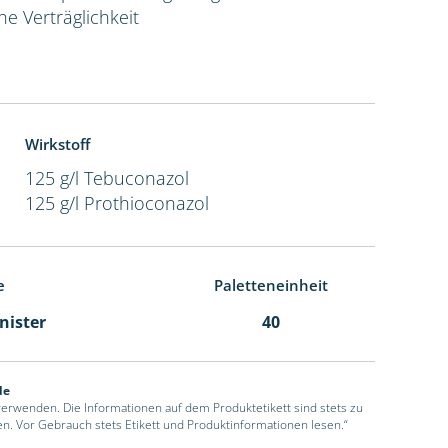
e Verträglichkeit
Wirkstoff
125 g/l Tebuconazol
125 g/l Prothioconazol
e
Paletteneinheit
anister
40
de
 verwenden. Die Informationen auf dem Produktetikett sind stets zu
en. Vor Gebrauch stets Etikett und Produktinformationen lesen.“