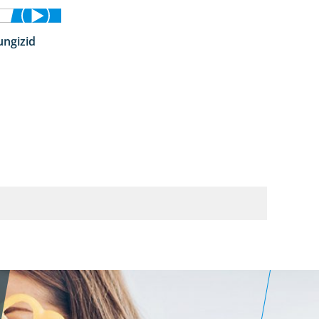
ungizid
4:12