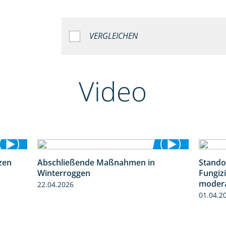
VERGLEICHEN
Video
zen
Abschließende Maßnahmen in
Stando
1:28
2:02
Winterroggen
Fungizi
modera
22.04.2026
01.04.2