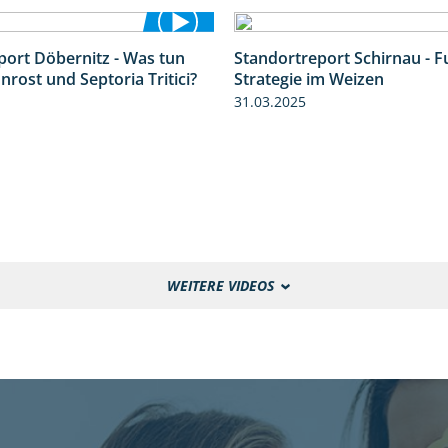
port Döbernitz - Was tun
Standortreport Schirnau - F
3:36
rost und Septoria Tritici?
Strategie im Weizen
31.03.2025
WEITERE VIDEOS