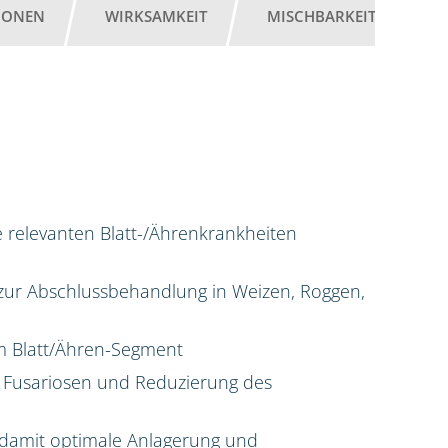
IONEN
WIRKSAMKEIT
MISCHBARKEIT
G
e relevanten Blatt-/Ährenkrankheiten
g zur Abschlussbehandlung in Weizen, Roggen,
 im Blatt/Ähren-Segment
 Fusariosen und Reduzierung des
damit optimale Anlagerung und