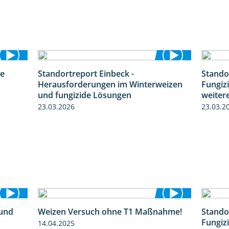
re
Standortreport Einbeck -
Stando
4:30
7:08
Herausforderungen im Winterweizen
Fungiz
und fungizide Lösungen
weiter
23.03.2026
23.03.2
 und
Weizen Versuch ohne T1 Maßnahme!
Stando
1:27
2:20
Fungiz
14.04.2025