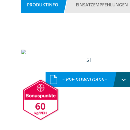
PRODUKTINFO
EINSATZEMPFEHLUNGEN
5 l
– PDF-DOWNLOADS –
60