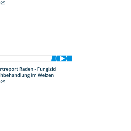
025
rtreport Raden - Fungizid
6:05
chbehandlung im Weizen
025