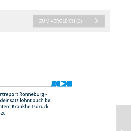
ZUM VERGLEICH
(0)
rtreport Ronneburg -
5:04
deinsatz lohnt auch bei
tem Krankheitsdruck
026