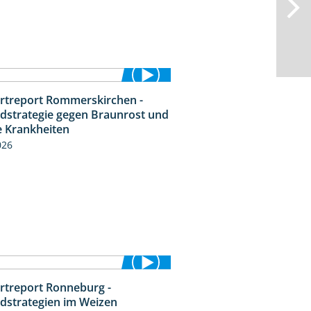
rtreport Rommerskirchen -
6:11
idstrategie gegen Braunrost und
e Krankheiten
026
rtreport Ronneburg -
6:46
idstrategien im Weizen