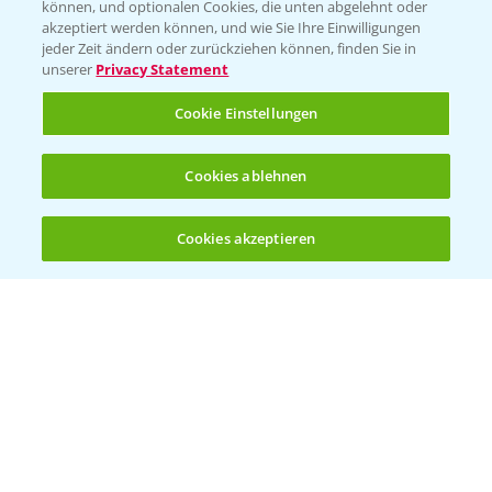
können, und optionalen Cookies, die unten abgelehnt oder
akzeptiert werden können, und wie Sie Ihre Einwilligungen
jeder Zeit ändern oder zurückziehen können, finden Sie in
unserer
Privacy Statement
Cookie Einstellungen
Cookies ablehnen
Standortreport Einbeck - Fungizidstrategien
6:11
im Vergleich
Cookies akzeptieren
31.03.2025
Öffnen
Bis zu 4 Produkte vergleichen:
(noch 4)
Standortreport Raden - Fungizid
6:05