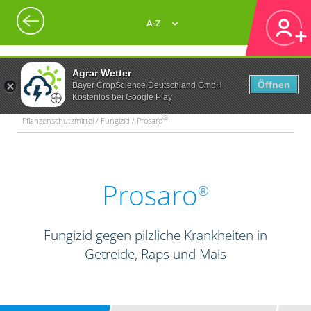
A-Z
Agrar Wetter
Öffnen
Bayer CropScience Deutschland GmbH
Kostenlos bei Google Play
®
Pflanzenschutzmittel / Fungizid / Prosaro
Prosaro
®
Fungizid gegen pilzliche Krankheiten in
Getreide, Raps und Mais