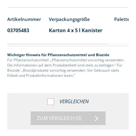
Artikelnummer
Verpackungsgröße
Palettene
03705483
Karton 4 x 5 l Kanister
40
Wichtiger Hinweis für Pflanzenschutzmittel und Biozide
Für Pflanzenschutzmittel: „Pflanzenschutzmittel vorsichtig verwenden.
Die Informationen auf dem Produktetikett sind stets zu befolgen.“ Für
Biozide: „Biozidprodukte vorsichtig verwenden. Vor Gebrauch stets
Etikett und Produktinformationen lesen.“
VERGLEICHEN
ZUM VERGLEICH
(0)