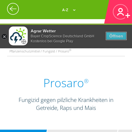
A-Z
Agrar Wetter
Öffnen
Bayer CropScience Deutschland GmbH
Kostenlos bei Google Play
®
Pflanzenschutzmittel / Fungizid / Prosaro
Prosaro
®
Fungizid gegen pilzliche Krankheiten in
Getreide, Raps und Mais