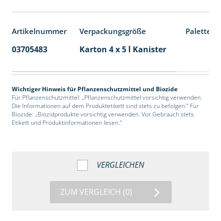
Artikelnummer
Verpackungsgröße
Palettene
03705483
Karton 4 x 5 l Kanister
40
Wichtiger Hinweis für Pflanzenschutzmittel und Biozide
Für Pflanzenschutzmittel: „Pflanzenschutzmittel vorsichtig verwenden.
Die Informationen auf dem Produktetikett sind stets zu befolgen.“ Für
Biozide: „Biozidprodukte vorsichtig verwenden. Vor Gebrauch stets
Etikett und Produktinformationen lesen.“
VERGLEICHEN
ZUM VERGLEICH
(0)