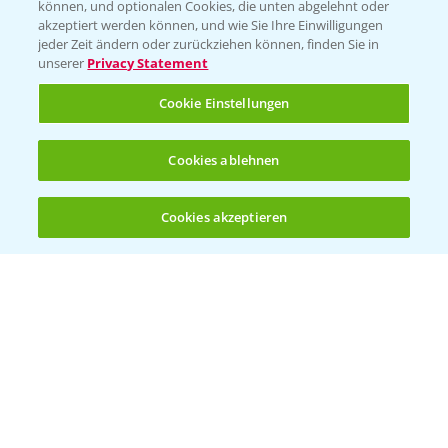
können, und optionalen Cookies, die unten abgelehnt oder
akzeptiert werden können, und wie Sie Ihre Einwilligungen
jeder Zeit ändern oder zurückziehen können, finden Sie in
unserer
Privacy Statement
Cookie Einstellungen
Cookies ablehnen
Standortreport Einbeck - Fungizidstrategien
6:11
im Vergleich
Cookies akzeptieren
31.03.2025
Öffnen
Bis zu 4 Produkte vergleichen:
(noch 4)
Standortreport Raden - Fungizid