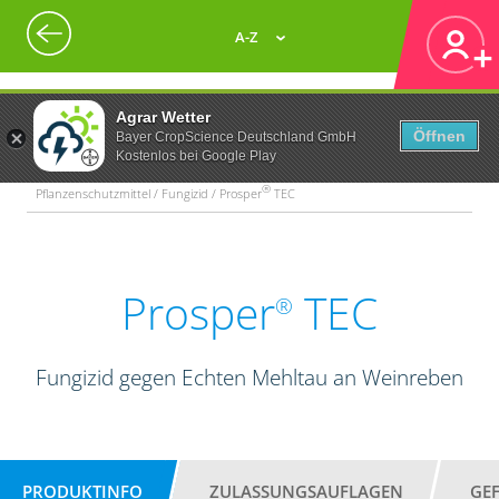
A-Z
Agrar Wetter
Öffnen
Bayer CropScience Deutschland GmbH
Kostenlos bei Google Play
®
Pflanzenschutzmittel / Fungizid / Prosper
TEC
Prosper
TEC
®
Fungizid gegen Echten Mehltau an Weinreben
PRODUKTINFO
ZULASSUNGSAUFLAGEN
GE