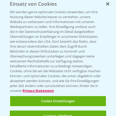
Einsatz von Cookies
Vegetables by Bayer
Wir würden gerne optionale Cookies verwenden, um Ihre
Gemüsesaatgut von
Nutzung dieser Website besser zu verstehen, unsere
Website zu verbessern und Informationen mit unseren
Vegetables Bayer
Werbepartnern zu teilen. Ihre Einwilligung umfasst auch
die in der Datenschutzerklärung im Detail dargestellten
Übermittlungen an Empfänger in unsicheren Drittstaaten,
wie insbesondere den USA. Dort besteht das Risiko, dass
WEBSITE BESUCHEN
Ihre derart übermittelten Daten dem Zugriff durch
Behörden in diesen Drittstaaten zu Kontroll- und
Überwachungszwecken unterliegen und dagegen keine
wirksamen Rechtsbehelfe zur Verfügung stehen.
Detaillierte Informationen zu unbedingt notwendigen
Cookies, ohne die wir die Webseite nicht verfügbar machen
können, und optionalen Cookies, die unten abgelehnt oder
akzeptiert werden können, und wie Sie Ihre Einwilligungen
jeder Zeit ändern oder zurückziehen können, finden Sie in
unserer
Privacy Statement
Entdecken Sie unsere Agrar-Apps
Cookie Einstellungen
App Übersicht
Cookies ablehnen