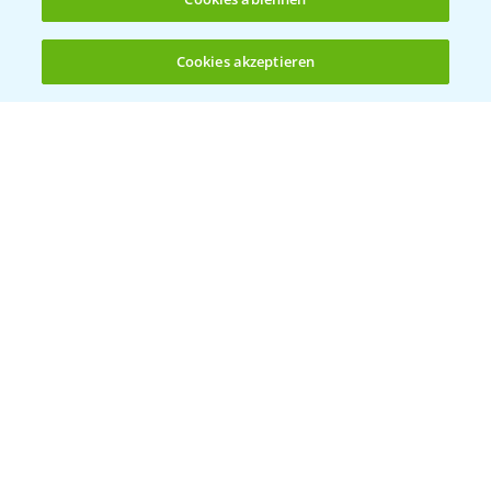
Cookies akzeptieren
Öffnen
Bis zu 4 Produkte vergleichen:
(noch 4)
Bayer Links
Bayer Global
Bayer CropScience World
Bayer Karriere
Bayer CropScience Austria
Bayer CropScience Schweiz
Presse
Vegetables Deutschland