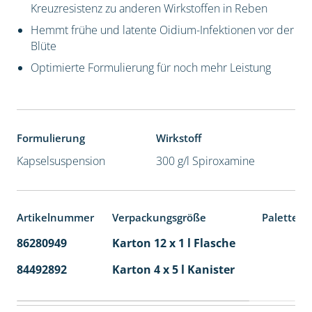
Kreuzresistenz zu anderen Wirkstoffen in Reben
Hemmt frühe und latente Oidium-Infektionen vor der
Blüte
Optimierte Formulierung für noch mehr Leistung
Formulierung
Wirkstoff
Kapselsuspension
300 g/l Spiroxamine
Artikelnummer
Verpackungsgröße
Palettene
86280949
Karton 12 x 1 l Flasche
60
84492892
Karton 4 x 5 l Kanister
40