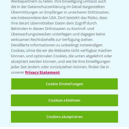
Werbepartnern zu teilen. Ihre Einwilligung umfasst auch
die in der Datenschutzerklärung im Detail dargestellten
Übermittlungen an Empfänger in unsicheren Drittstaaten,
Hilfe in Notfällen
wie insbesondere den USA. Dort besteht das Risiko, dass
Ihre derart übermittelten Daten dem Zugriff durch
T.
+49 (0)214/30-20220
Behörden in diesen Drittstaaten zu Kontroll- und
Überwachungszwecken unterliegen und dagegen keine
wirksamen Rechtsbehelfe zur Verfügung stehen.
Detaillierte Informationen zu unbedingt notwendigen
Cookies, ohne die wir die Webseite nicht verfügbar machen
können, und optionalen Cookies, die unten abgelehnt oder
akzeptiert werden können, und wie Sie Ihre Einwilligungen
jeder Zeit ändern oder zurückziehen können, finden Sie in
Folgen Sie uns
unserer
Privacy Statement
Cookie Einstellungen
Cookies ablehnen
Cookies akzeptieren
Allgemeine Nutzungsbedingungen
Datenschutzerklärung