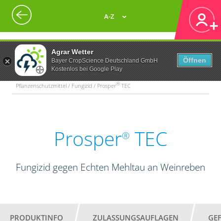
A-Z
Agrar Wetter
Öffnen
Bayer CropScience Deutschland GmbH
Kostenlos bei Google Play
®
Pflanzenschutzmittel / Fungizid / Prosper
TEC
Prosper
TEC
®
Fungizid gegen Echten Mehltau an Weinreben
PRODUKTINFO
ZULASSUNGSAUFLAGEN
GE