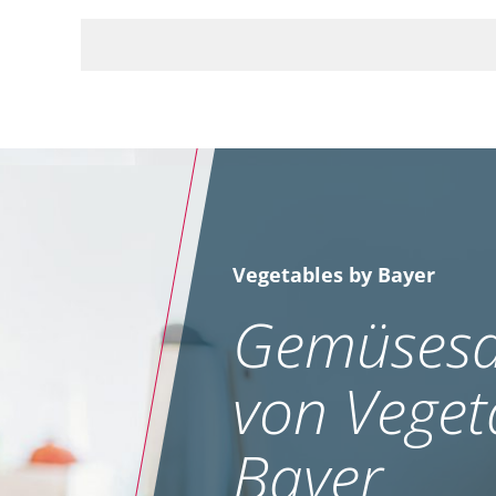
Vegetables by Bayer
Gemüsesa
von Veget
Bayer