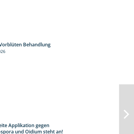
 Vorblüten Behandlung
3:15
026
eite Applikation gegen
2:31
spora und Oidium steht an!