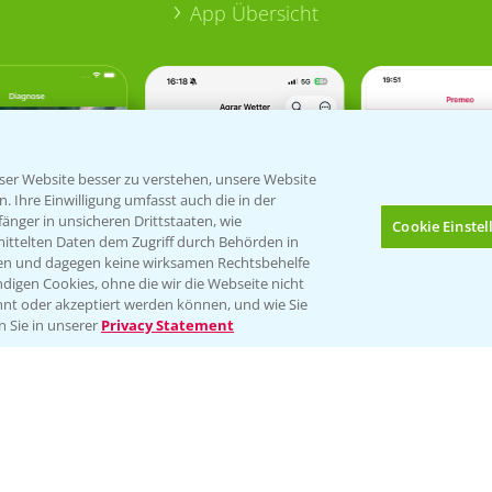
App Übersicht
er Website besser zu verstehen, unsere Website
 Ihre Einwilligung umfasst auch die in der
nger in unsicheren Drittstaaten, wie
Cookie Einste
mittelten Daten dem Zugriff durch Behörden in
gen und dagegen keine wirksamen Rechtsbehelfe
digen Cookies, ohne die wir die Webseite nicht
nt oder akzeptiert werden können, und wie Sie
Bis zu 4 Produkte vergleichen:
(noch 4)
n Sie in unserer
Privacy Statement
Verantwortung & Sorgfalt
PAMIRA - Packmittelrücknahme