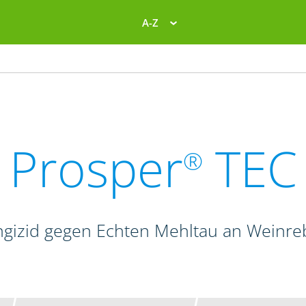
A-Z
Prosper
TEC
®
gizid gegen Echten Mehltau an Weinr