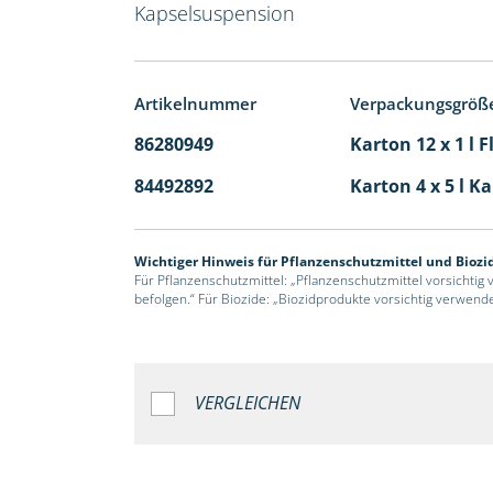
Kapselsuspension
Artikelnummer
Verpackungsgröß
86280949
Karton 12 x 1 l 
84492892
Karton 4 x 5 l K
Wichtiger Hinweis für Pflanzenschutzmittel und Biozi
Für Pflanzenschutzmittel: „Pflanzenschutzmittel vorsichtig
befolgen.“ Für Biozide: „Biozidprodukte vorsichtig verwend
VERGLEICHEN