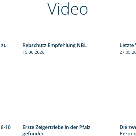
Video
 zu
Rebschutz Empfehlung NBL
Letzte
5:04
3:58
15.06.2026
27.05.2
 8-10
Erste Zeigertriebe in der Pfalz
Die zw
1:55
4:34
gefunden
Perono