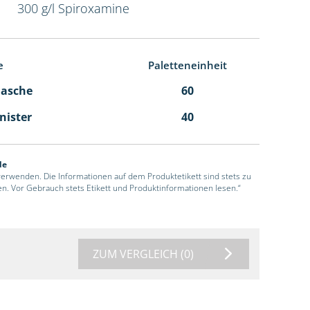
300 g/l Spiroxamine
e
Paletteneinheit
Flasche
60
anister
40
de
 verwenden. Die Informationen auf dem Produktetikett sind stets zu
en. Vor Gebrauch stets Etikett und Produktinformationen lesen.“
ZUM VERGLEICH
(0)