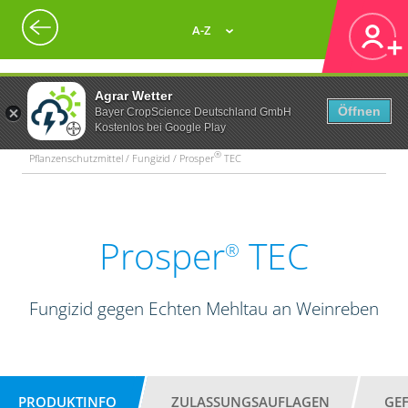
A-Z
Agrar Wetter
Öffnen
Bayer CropScience Deutschland GmbH
Kostenlos bei Google Play
®
Pflanzenschutzmittel / Fungizid / Prosper
TEC
Prosper
TEC
®
Fungizid gegen Echten Mehltau an Weinreben
PRODUKTINFO
ZULASSUNGSAUFLAGEN
GE