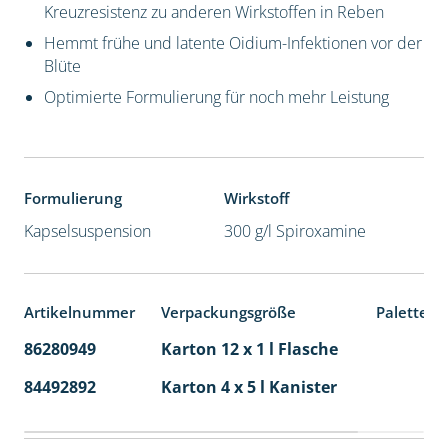
Kreuzresistenz zu anderen Wirkstoffen in Reben
Hemmt frühe und latente Oidium-Infektionen vor der
Blüte
Optimierte Formulierung für noch mehr Leistung
Formulierung
Wirkstoff
Kapselsuspension
300 g/l Spiroxamine
Artikelnummer
Verpackungsgröße
Palettene
86280949
Karton 12 x 1 l Flasche
60
84492892
Karton 4 x 5 l Kanister
40