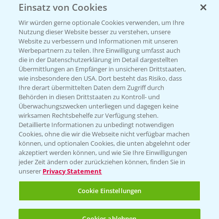
Einsatz von Cookies
Vegetables by Bayer
Wir würden gerne optionale Cookies verwenden, um Ihre
Gemüsesaatgut von
Nutzung dieser Website besser zu verstehen, unsere
Website zu verbessern und Informationen mit unseren
Vegetables Bayer
Werbepartnern zu teilen. Ihre Einwilligung umfasst auch
die in der Datenschutzerklärung im Detail dargestellten
Übermittlungen an Empfänger in unsicheren Drittstaaten,
wie insbesondere den USA. Dort besteht das Risiko, dass
WEBSITE BESUCHEN
Ihre derart übermittelten Daten dem Zugriff durch
Behörden in diesen Drittstaaten zu Kontroll- und
Überwachungszwecken unterliegen und dagegen keine
wirksamen Rechtsbehelfe zur Verfügung stehen.
Detaillierte Informationen zu unbedingt notwendigen
Cookies, ohne die wir die Webseite nicht verfügbar machen
können, und optionalen Cookies, die unten abgelehnt oder
akzeptiert werden können, und wie Sie Ihre Einwilligungen
jeder Zeit ändern oder zurückziehen können, finden Sie in
unserer
Privacy Statement
Entdecken Sie unsere Agrar-Apps
Cookie Einstellungen
App Übersicht
Cookies ablehnen