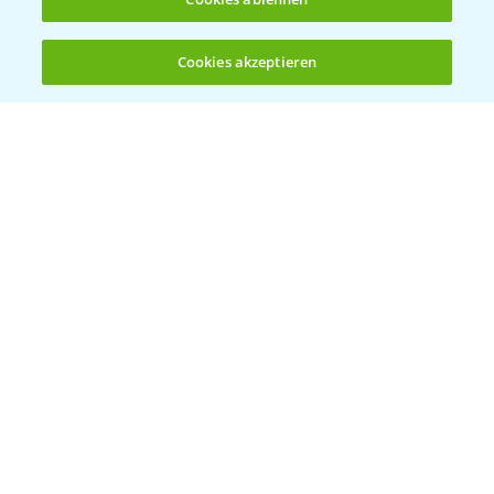
Cookies akzeptieren
Öffnen
Bis zu 4 Produkte vergleichen:
(noch 4)
Bayer Links
Bayer Global
Bayer CropScience World
Bayer Karriere
Bayer CropScience Austria
Bayer CropScience Schweiz
Presse
Vegetables Deutschland