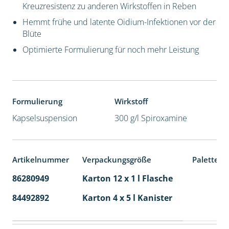
Kreuzresistenz zu anderen Wirkstoffen in Reben
Hemmt frühe und latente Oidium-Infektionen vor der
Blüte
Optimierte Formulierung für noch mehr Leistung
Formulierung
Wirkstoff
Kapselsuspension
300 g/l Spiroxamine
Artikelnummer
Verpackungsgröße
Palettene
86280949
Karton 12 x 1 l Flasche
60
84492892
Karton 4 x 5 l Kanister
40