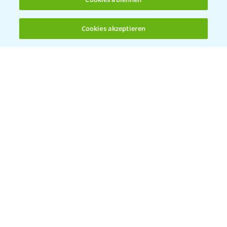
Cookies akzeptieren
Öffnen
Bis zu 4 Produkte vergleichen:
(noch 4)
Bayer Links
Bayer Global
Bayer CropScience World
Bayer Karriere
Bayer CropScience Austria
Bayer CropScience Schweiz
Presse
Vegetables Deutschland