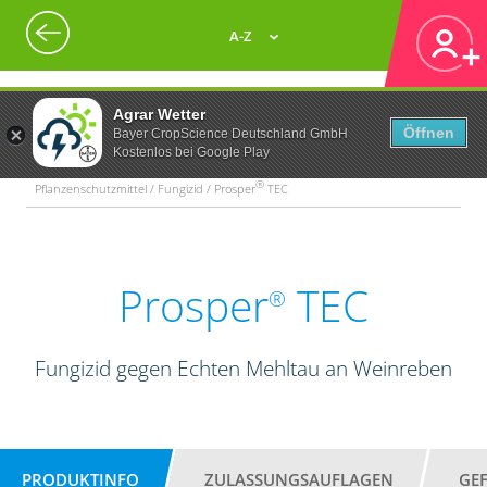
A-Z
Agrar Wetter
Öffnen
Bayer CropScience Deutschland GmbH
Kostenlos bei Google Play
®
Pflanzenschutzmittel / Fungizid / Prosper
TEC
Prosper
TEC
®
Fungizid gegen Echten Mehltau an Weinreben
PRODUKTINFO
ZULASSUNGSAUFLAGEN
GE