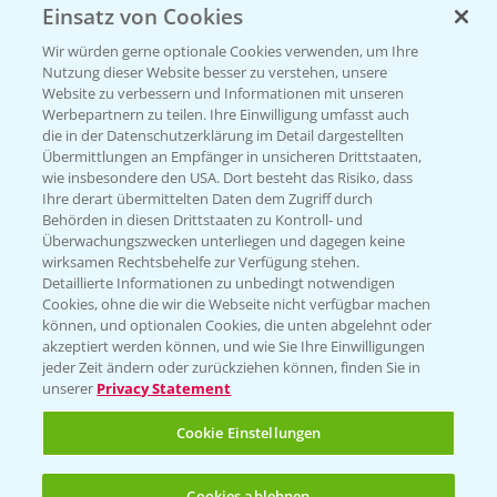
Einsatz von Cookies
Vegetables by Bayer
Wir würden gerne optionale Cookies verwenden, um Ihre
Gemüsesaatgut von
Nutzung dieser Website besser zu verstehen, unsere
Website zu verbessern und Informationen mit unseren
Vegetables Bayer
Werbepartnern zu teilen. Ihre Einwilligung umfasst auch
die in der Datenschutzerklärung im Detail dargestellten
Übermittlungen an Empfänger in unsicheren Drittstaaten,
wie insbesondere den USA. Dort besteht das Risiko, dass
WEBSITE BESUCHEN
Ihre derart übermittelten Daten dem Zugriff durch
Behörden in diesen Drittstaaten zu Kontroll- und
Überwachungszwecken unterliegen und dagegen keine
wirksamen Rechtsbehelfe zur Verfügung stehen.
Detaillierte Informationen zu unbedingt notwendigen
Cookies, ohne die wir die Webseite nicht verfügbar machen
können, und optionalen Cookies, die unten abgelehnt oder
akzeptiert werden können, und wie Sie Ihre Einwilligungen
jeder Zeit ändern oder zurückziehen können, finden Sie in
unserer
Privacy Statement
Entdecken Sie unsere Agrar-Apps
Cookie Einstellungen
App Übersicht
Cookies ablehnen