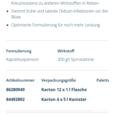
Kreuzresistenz zu anderen Wirkstoffen in Reben
Hemmt frühe und latente Oidium-Infektionen vor der
Blüte
Optimierte Formulierung für noch mehr Leistung
Formulierung
Wirkstoff
Kapselsuspension
300 g/l Spiroxamine
Artikelnummer
Verpackungsgröße
Palettene
86280949
Karton 12 x 1 l Flasche
60
84492892
Karton 4 x 5 l Kanister
40