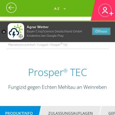
A-Z
Agrar Wetter
Öffnen
Bayer CropScience Deutschland GmbH
Kostenlos bei Google Play
®
Pflanzenschutzmittel / Fungizid / Prosper
TEC
Prosper
TEC
®
Fungizid gegen Echten Mehltau an Weinreben
PRODUKTINFO
ZULASSUNGSAUFLAGEN
GE