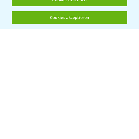
Cookies akzeptieren
Öffnen
Bis zu 4 Produkte vergleichen:
(noch 4)
Bayer Links
Bayer Global
Bayer CropScience World
Bayer Karriere
Bayer CropScience Austria
Bayer CropScience Schweiz
Presse
Vegetables Deutschland