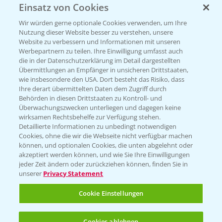
Einsatz von Cookies
Vegetables by Bayer
Wir würden gerne optionale Cookies verwenden, um Ihre
Gemüsesaatgut von
Nutzung dieser Website besser zu verstehen, unsere
Website zu verbessern und Informationen mit unseren
Vegetables Bayer
Werbepartnern zu teilen. Ihre Einwilligung umfasst auch
die in der Datenschutzerklärung im Detail dargestellten
Übermittlungen an Empfänger in unsicheren Drittstaaten,
wie insbesondere den USA. Dort besteht das Risiko, dass
WEBSITE BESUCHEN
Ihre derart übermittelten Daten dem Zugriff durch
Behörden in diesen Drittstaaten zu Kontroll- und
Überwachungszwecken unterliegen und dagegen keine
wirksamen Rechtsbehelfe zur Verfügung stehen.
Detaillierte Informationen zu unbedingt notwendigen
Cookies, ohne die wir die Webseite nicht verfügbar machen
können, und optionalen Cookies, die unten abgelehnt oder
akzeptiert werden können, und wie Sie Ihre Einwilligungen
jeder Zeit ändern oder zurückziehen können, finden Sie in
unserer
Privacy Statement
Entdecken Sie unsere Agrar-Apps
Cookie Einstellungen
App Übersicht
Cookies ablehnen