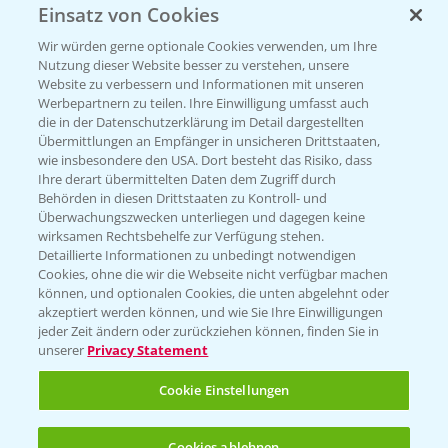
Einsatz von Cookies
Vegetables by Bayer
Wir würden gerne optionale Cookies verwenden, um Ihre
Gemüsesaatgut von
Nutzung dieser Website besser zu verstehen, unsere
Website zu verbessern und Informationen mit unseren
Vegetables Bayer
Werbepartnern zu teilen. Ihre Einwilligung umfasst auch
die in der Datenschutzerklärung im Detail dargestellten
Übermittlungen an Empfänger in unsicheren Drittstaaten,
wie insbesondere den USA. Dort besteht das Risiko, dass
WEBSITE BESUCHEN
Ihre derart übermittelten Daten dem Zugriff durch
Behörden in diesen Drittstaaten zu Kontroll- und
Überwachungszwecken unterliegen und dagegen keine
wirksamen Rechtsbehelfe zur Verfügung stehen.
Detaillierte Informationen zu unbedingt notwendigen
Cookies, ohne die wir die Webseite nicht verfügbar machen
können, und optionalen Cookies, die unten abgelehnt oder
akzeptiert werden können, und wie Sie Ihre Einwilligungen
jeder Zeit ändern oder zurückziehen können, finden Sie in
unserer
Privacy Statement
Entdecken Sie unsere Agrar-Apps
Cookie Einstellungen
App Übersicht
Cookies ablehnen