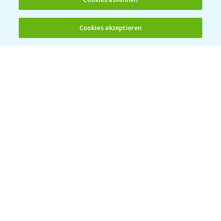
Cookies akzeptieren
Öffnen
Bis zu 4 Produkte vergleichen:
(noch 4)
Bayer Links
Bayer Global
Bayer CropScience World
Bayer Karriere
Bayer CropScience Austria
Bayer CropScience Schweiz
Presse
Vegetables Deutschland