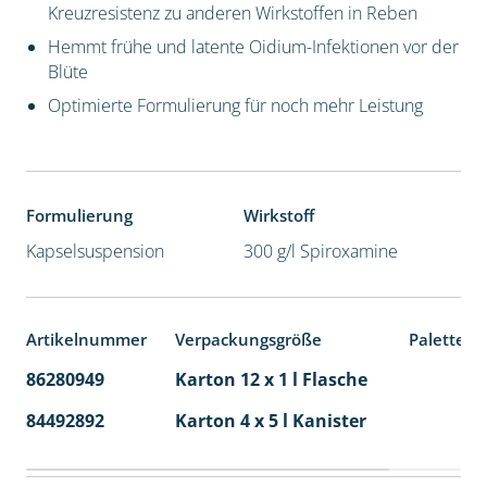
Kreuzresistenz zu anderen Wirkstoffen in Reben
Hemmt frühe und latente Oidium-Infektionen vor der
Blüte
Optimierte Formulierung für noch mehr Leistung
Formulierung
Wirkstoff
Kapselsuspension
300 g/l Spiroxamine
Artikelnummer
Verpackungsgröße
Palettene
86280949
Karton 12 x 1 l Flasche
60
84492892
Karton 4 x 5 l Kanister
40