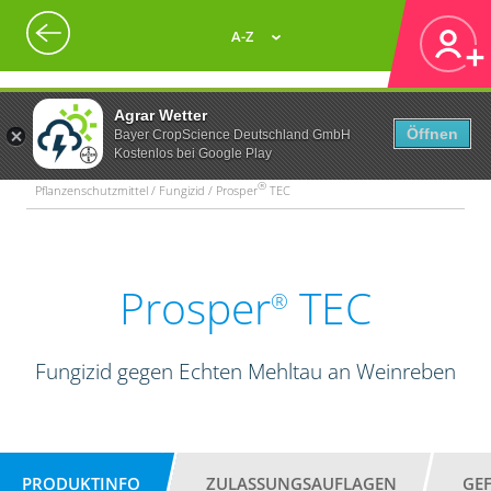
A-Z
Agrar Wetter
Öffnen
Bayer CropScience Deutschland GmbH
Kostenlos bei Google Play
®
Pflanzenschutzmittel / Fungizid / Prosper
TEC
Prosper
TEC
®
Fungizid gegen Echten Mehltau an Weinreben
PRODUKTINFO
ZULASSUNGSAUFLAGEN
GE