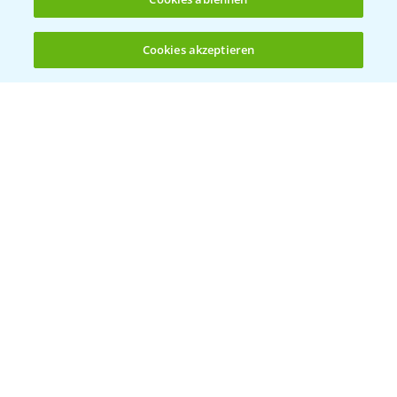
Cookies akzeptieren
Öffnen
Bis zu 4 Produkte vergleichen:
(noch 4)
Bayer Links
Bayer Global
Bayer CropScience World
Bayer Karriere
Bayer CropScience Austria
Bayer CropScience Schweiz
Presse
Vegetables Deutschland