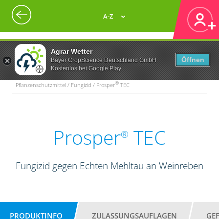
A-Z
Agrar Wetter
Öffnen
Bayer CropScience Deutschland GmbH
Kostenlos bei Google Play
®
Pflanzenschutzmittel / Fungizid / Prosper
TEC
Prosper
TEC
®
Fungizid gegen Echten Mehltau an Weinreben
PRODUKTINFO
ZULASSUNGSAUFLAGEN
GE