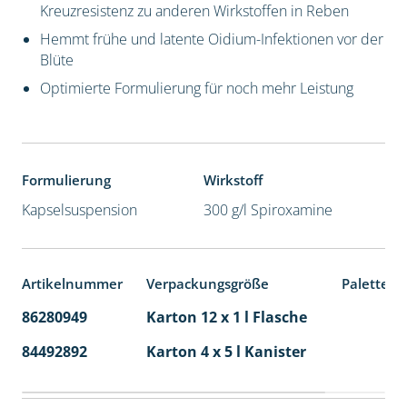
Kreuzresistenz zu anderen Wirkstoffen in Reben
Hemmt frühe und latente Oidium-Infektionen vor der
Blüte
Optimierte Formulierung für noch mehr Leistung
Formulierung
Wirkstoff
Kapselsuspension
300 g/l Spiroxamine
Artikelnummer
Verpackungsgröße
Palettene
86280949
Karton 12 x 1 l Flasche
60
84492892
Karton 4 x 5 l Kanister
40