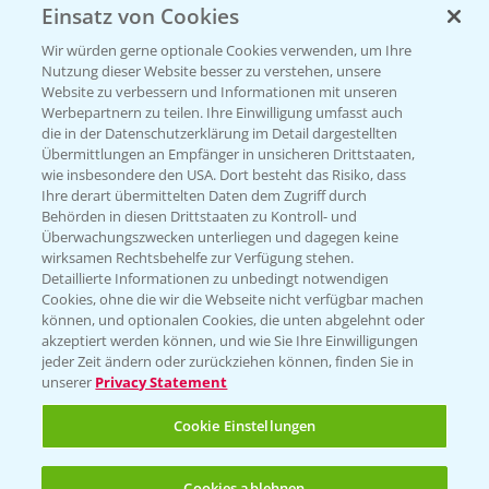
Einsatz von Cookies
Vegetables by Bayer
Wir würden gerne optionale Cookies verwenden, um Ihre
Gemüsesaatgut von
Nutzung dieser Website besser zu verstehen, unsere
Website zu verbessern und Informationen mit unseren
Vegetables Bayer
Werbepartnern zu teilen. Ihre Einwilligung umfasst auch
die in der Datenschutzerklärung im Detail dargestellten
Übermittlungen an Empfänger in unsicheren Drittstaaten,
wie insbesondere den USA. Dort besteht das Risiko, dass
WEBSITE BESUCHEN
Ihre derart übermittelten Daten dem Zugriff durch
Behörden in diesen Drittstaaten zu Kontroll- und
Überwachungszwecken unterliegen und dagegen keine
wirksamen Rechtsbehelfe zur Verfügung stehen.
Detaillierte Informationen zu unbedingt notwendigen
Cookies, ohne die wir die Webseite nicht verfügbar machen
können, und optionalen Cookies, die unten abgelehnt oder
akzeptiert werden können, und wie Sie Ihre Einwilligungen
jeder Zeit ändern oder zurückziehen können, finden Sie in
unserer
Privacy Statement
Entdecken Sie unsere Agrar-Apps
Cookie Einstellungen
App Übersicht
Cookies ablehnen