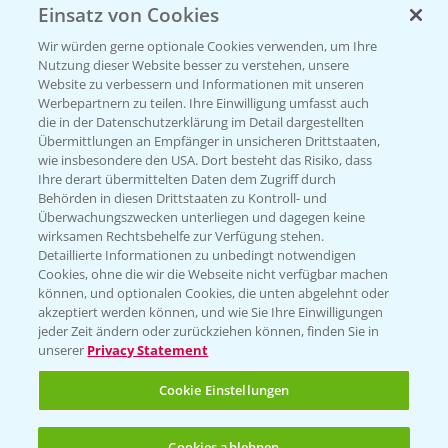
Einsatz von Cookies
Vegetables by Bayer
Wir würden gerne optionale Cookies verwenden, um Ihre
Gemüsesaatgut von
Nutzung dieser Website besser zu verstehen, unsere
Website zu verbessern und Informationen mit unseren
Vegetables Bayer
Werbepartnern zu teilen. Ihre Einwilligung umfasst auch
die in der Datenschutzerklärung im Detail dargestellten
Übermittlungen an Empfänger in unsicheren Drittstaaten,
wie insbesondere den USA. Dort besteht das Risiko, dass
WEBSITE BESUCHEN
Ihre derart übermittelten Daten dem Zugriff durch
Behörden in diesen Drittstaaten zu Kontroll- und
Überwachungszwecken unterliegen und dagegen keine
wirksamen Rechtsbehelfe zur Verfügung stehen.
Detaillierte Informationen zu unbedingt notwendigen
Cookies, ohne die wir die Webseite nicht verfügbar machen
können, und optionalen Cookies, die unten abgelehnt oder
akzeptiert werden können, und wie Sie Ihre Einwilligungen
jeder Zeit ändern oder zurückziehen können, finden Sie in
unserer
Privacy Statement
Entdecken Sie unsere Agrar-Apps
Cookie Einstellungen
App Übersicht
Cookies ablehnen