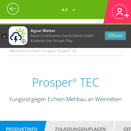
A-Z
Agrar Wetter
Öffnen
Bayer CropScience Deutschland GmbH
Kostenlos bei Google Play
®
Pflanzenschutzmittel / Fungizid / Prosper
TEC
Prosper
TEC
®
Fungizid gegen Echten Mehltau an Weinreben
PRODUKTINFO
ZULASSUNGSAUFLAGEN
GE