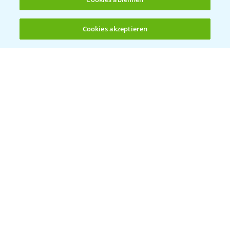
Cookies akzeptieren
Öffnen
Bis zu 4 Produkte vergleichen:
(noch 4)
Bayer Links
Bayer Global
Bayer CropScience World
Bayer Karriere
Bayer CropScience Austria
Bayer CropScience Schweiz
Presse
Vegetables Deutschland