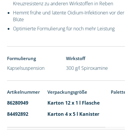
Kreuzresistenz zu anderen Wirkstoffen in Reben
Hemmt frühe und latente Oidium-Infektionen vor der
Blüte
Optimierte Formulierung für noch mehr Leistung
Formulierung
Wirkstoff
Kapselsuspension
300 g/l Spiroxamine
Artikelnummer
Verpackungsgröße
Palettene
86280949
Karton 12 x 1 l Flasche
60
84492892
Karton 4 x 5 l Kanister
40