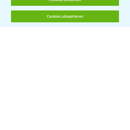
Cookies akzeptieren
Öffnen
Bis zu 4 Produkte vergleichen:
(noch 4)
Bayer Links
Bayer Global
Bayer CropScience World
Bayer Karriere
Bayer CropScience Austria
Bayer CropScience Schweiz
Presse
Vegetables Deutschland