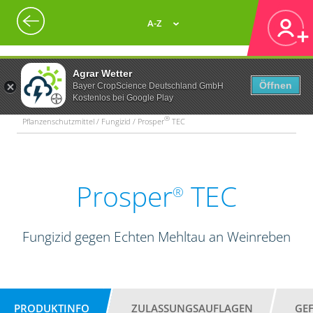
A-Z
Agrar Wetter
Öffnen
Bayer CropScience Deutschland GmbH
Kostenlos bei Google Play
®
Pflanzenschutzmittel / Fungizid / Prosper
TEC
Prosper
TEC
®
Fungizid gegen Echten Mehltau an Weinreben
PRODUKTINFO
ZULASSUNGSAUFLAGEN
GE