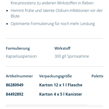
Kreuzresistenz zu anderen Wirkstoffen in Reben
Hemmt frühe und latente Oidium-Infektionen vor der
Blüte
Optimierte Formulierung für noch mehr Leistung
Formulierung
Wirkstoff
Kapselsuspension
300 g/l Spiroxamine
Artikelnummer
Verpackungsgröße
Palettene
86280949
Karton 12 x 1 l Flasche
60
84492892
Karton 4 x 5 l Kanister
40