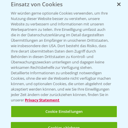
Einsatz von Cookies
Vegetables by Bayer
Wir würden gerne optionale Cookies verwenden, um Ihre
Gemüsesaatgut von
Nutzung dieser Website besser zu verstehen, unsere
Website zu verbessern und Informationen mit unseren
Vegetables Bayer
Werbepartnern zu teilen. Ihre Einwilligung umfasst auch
die in der Datenschutzerklärung im Detail dargestellten
Übermittlungen an Empfänger in unsicheren Drittstaaten,
wie insbesondere den USA. Dort besteht das Risiko, dass
WEBSITE BESUCHEN
Ihre derart übermittelten Daten dem Zugriff durch
Behörden in diesen Drittstaaten zu Kontroll- und
Überwachungszwecken unterliegen und dagegen keine
wirksamen Rechtsbehelfe zur Verfügung stehen.
Detaillierte Informationen zu unbedingt notwendigen
Cookies, ohne die wir die Webseite nicht verfügbar machen
können, und optionalen Cookies, die unten abgelehnt oder
akzeptiert werden können, und wie Sie Ihre Einwilligungen
jeder Zeit ändern oder zurückziehen können, finden Sie in
unserer
Privacy Statement
Entdecken Sie unsere Agrar-Apps
Cookie Einstellungen
App Übersicht
Cookies ablehnen