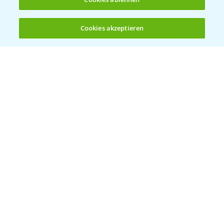
Cookies akzeptieren
Öffnen
Bis zu 4 Produkte vergleichen:
(noch 4)
Bayer Links
Bayer Global
Bayer CropScience World
Bayer Karriere
Bayer CropScience Austria
Bayer CropScience Schweiz
Presse
Vegetables Deutschland