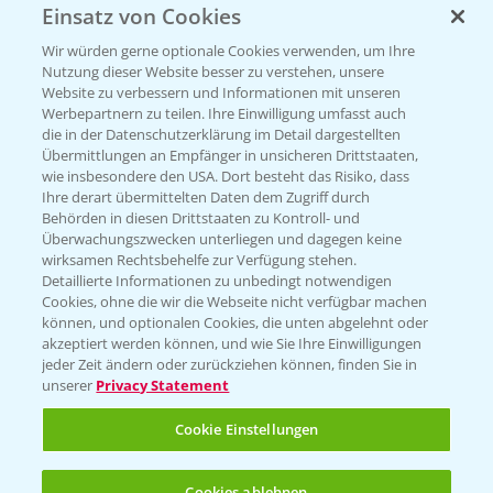
Einsatz von Cookies
Vegetables by Bayer
Wir würden gerne optionale Cookies verwenden, um Ihre
Gemüsesaatgut von
Nutzung dieser Website besser zu verstehen, unsere
Website zu verbessern und Informationen mit unseren
Vegetables Bayer
Werbepartnern zu teilen. Ihre Einwilligung umfasst auch
die in der Datenschutzerklärung im Detail dargestellten
Übermittlungen an Empfänger in unsicheren Drittstaaten,
wie insbesondere den USA. Dort besteht das Risiko, dass
WEBSITE BESUCHEN
Ihre derart übermittelten Daten dem Zugriff durch
Behörden in diesen Drittstaaten zu Kontroll- und
Überwachungszwecken unterliegen und dagegen keine
wirksamen Rechtsbehelfe zur Verfügung stehen.
Detaillierte Informationen zu unbedingt notwendigen
Cookies, ohne die wir die Webseite nicht verfügbar machen
können, und optionalen Cookies, die unten abgelehnt oder
akzeptiert werden können, und wie Sie Ihre Einwilligungen
jeder Zeit ändern oder zurückziehen können, finden Sie in
unserer
Privacy Statement
Entdecken Sie unsere Agrar-Apps
Cookie Einstellungen
App Übersicht
Cookies ablehnen