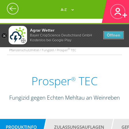
A-Z
Agrar Wetter
Öffnen
Bayer CropScience Deutschland GmbH
Kostenlos bei Google Play
®
Pflanzenschutzmittel / Fungizid / Prosper
TEC
Prosper
TEC
®
Fungizid gegen Echten Mehltau an Weinreben
PRODUKTINFO
ZULASSUNGSAUFLAGEN
GE