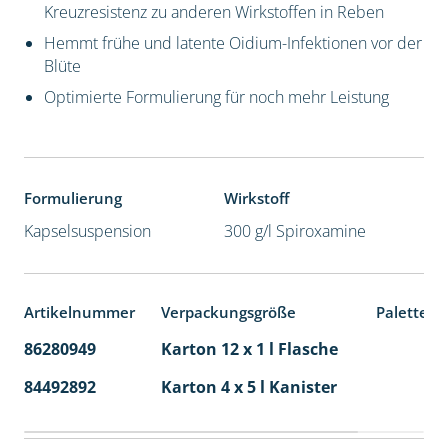
Kreuzresistenz zu anderen Wirkstoffen in Reben
Hemmt frühe und latente Oidium-Infektionen vor der
Blüte
Optimierte Formulierung für noch mehr Leistung
Formulierung
Wirkstoff
Kapselsuspension
300 g/l Spiroxamine
Artikelnummer
Verpackungsgröße
Palettene
86280949
Karton 12 x 1 l Flasche
60
84492892
Karton 4 x 5 l Kanister
40