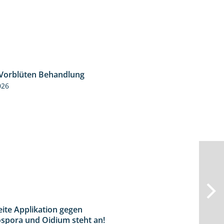
 Vorblüten Behandlung
3:15
026
eite Applikation gegen
2:31
spora und Oidium steht an!