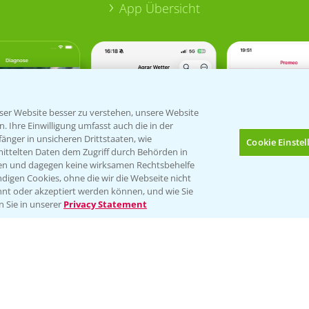
App Übersicht
er Website besser zu verstehen, unsere Website
 Ihre Einwilligung umfasst auch die in der
nger in unsicheren Drittstaaten, wie
Cookie Einste
mittelten Daten dem Zugriff durch Behörden in
gen und dagegen keine wirksamen Rechtsbehelfe
digen Cookies, ohne die wir die Webseite nicht
nt oder akzeptiert werden können, und wie Sie
Bis zu 4 Produkte vergleichen:
(noch 4)
n Sie in unserer
Privacy Statement
Verantwortung & Sorgfalt
PAMIRA - Packmittelrücknahme