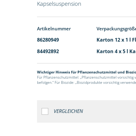
Kapselsuspension
Artikelnummer
Verpackungsgröß
86280949
Karton 12 x 1 l 
84492892
Karton 4 x 5 l K
Wichtiger Hinweis für Pflanzenschutzmittel und Biozi
Für Pflanzenschutzmittel: „Pflanzenschutzmittel vorsichtig
befolgen.“ Für Biozide: „Biozidprodukte vorsichtig verwend
VERGLEICHEN