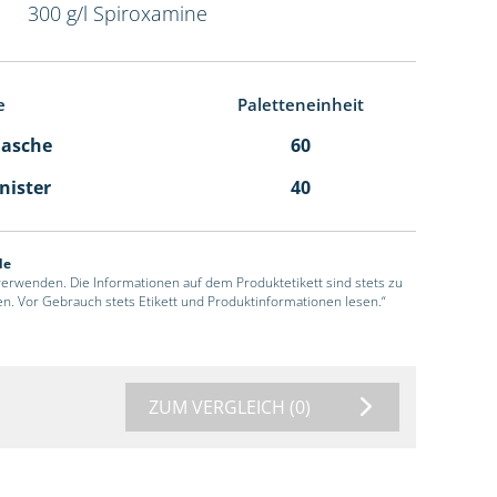
300 g/l Spiroxamine
e
Paletteneinheit
Flasche
60
anister
40
de
 verwenden. Die Informationen auf dem Produktetikett sind stets zu
en. Vor Gebrauch stets Etikett und Produktinformationen lesen.“
ZUM VERGLEICH
(0)