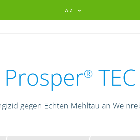
A-Z
Prosper
TEC
®
gizid gegen Echten Mehltau an Weinr