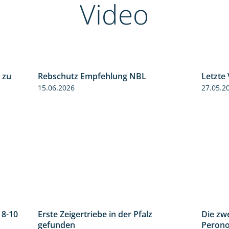
Video
 zu
Rebschutz Empfehlung NBL
Letzte
5:04
3:58
15.06.2026
27.05.2
 8-10
Erste Zeigertriebe in der Pfalz
Die zw
1:55
4:34
gefunden
Perono