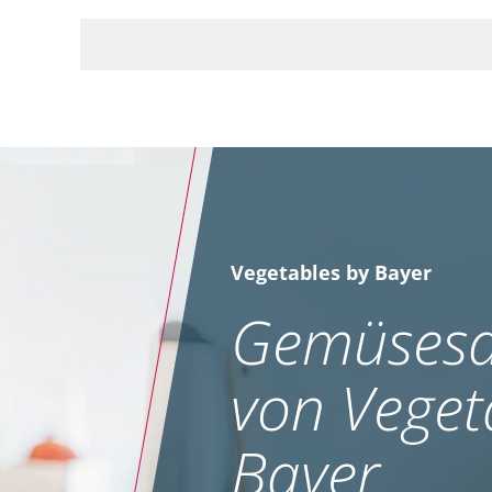
Vegetables by Bayer
Gemüsesa
von Veget
Bayer