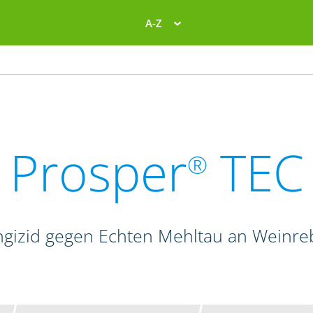
A-Z
Prosper
TEC
®
gizid gegen Echten Mehltau an Weinr