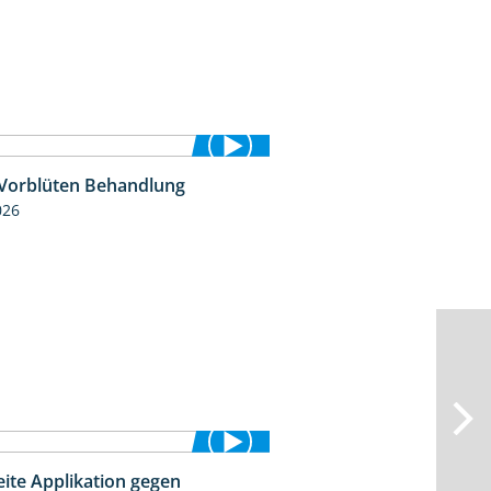
 Vorblüten Behandlung
3:15
026
eite Applikation gegen
2:31