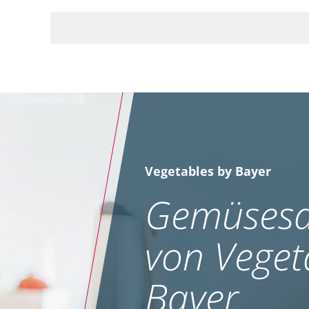
Vegetables by Bayer
Gemüsesa
von Veget
Bayer