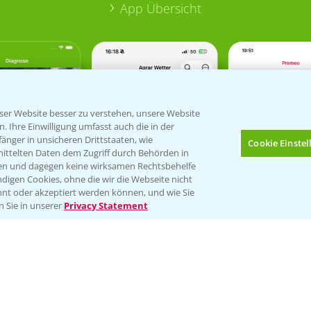
App Übersicht
er Website besser zu verstehen, unsere Website
 Ihre Einwilligung umfasst auch die in der
nger in unsicheren Drittstaaten, wie
Cookie Einste
mittelten Daten dem Zugriff durch Behörden in
gen und dagegen keine wirksamen Rechtsbehelfe
digen Cookies, ohne die wir die Webseite nicht
nt oder akzeptiert werden können, und wie Sie
Bis zu 4 Produkte vergleichen:
(noch 4)
n Sie in unserer
Privacy Statement
Verantwortung & Sorgfalt
PAMIRA - Packmittelrücknahme