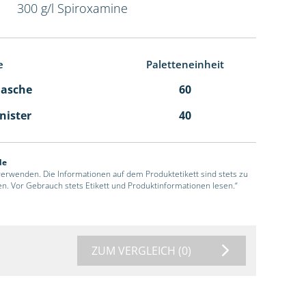
300 g/l Spiroxamine
e
Paletteneinheit
Flasche
60
anister
40
de
 verwenden. Die Informationen auf dem Produktetikett sind stets zu
en. Vor Gebrauch stets Etikett und Produktinformationen lesen.“
ZUM VERGLEICH
(0)