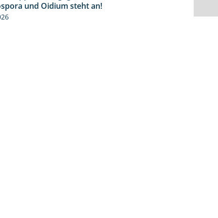
spora und Oidium steht an!
026