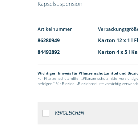
Kapselsuspension
Artikelnummer
Verpackungsgröß
86280949
Karton 12 x 1 l 
84492892
Karton 4 x 5 l K
Wichtiger Hinweis für Pflanzenschutzmittel und Biozi
Für Pflanzenschutzmittel: „Pflanzenschutzmittel vorsichtig
befolgen.“ Für Biozide: „Biozidprodukte vorsichtig verwend
VERGLEICHEN