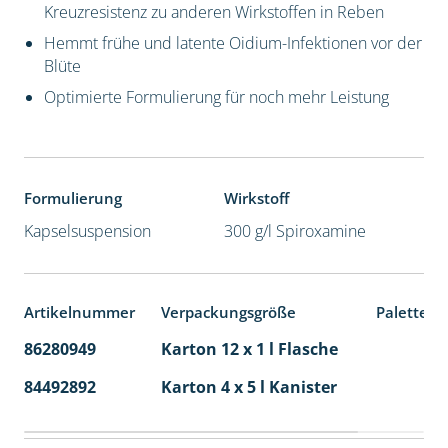
Kreuzresistenz zu anderen Wirkstoffen in Reben
Hemmt frühe und latente Oidium-Infektionen vor der
Blüte
Optimierte Formulierung für noch mehr Leistung
Formulierung
Wirkstoff
Kapselsuspension
300 g/l Spiroxamine
Artikelnummer
Verpackungsgröße
Palettene
86280949
Karton 12 x 1 l Flasche
60
84492892
Karton 4 x 5 l Kanister
40