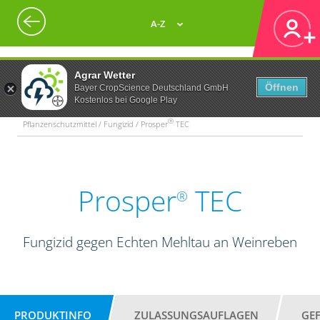
A-Z
Agrar Wetter
Öffnen
Bayer CropScience Deutschland GmbH
Kostenlos bei Google Play
®
Pflanzenschutzmittel / Fungizid / Prosper
TEC
Prosper
TEC
®
Fungizid gegen Echten Mehltau an Weinreben
PRODUKTINFO
ZULASSUNGSAUFLAGEN
GE