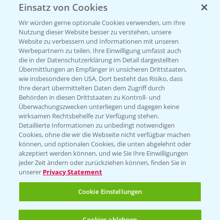
Einsatz von Cookies
Vegetables by Bayer
Wir würden gerne optionale Cookies verwenden, um Ihre
Gemüsesaatgut von
Nutzung dieser Website besser zu verstehen, unsere
Website zu verbessern und Informationen mit unseren
Vegetables Bayer
Werbepartnern zu teilen. Ihre Einwilligung umfasst auch
die in der Datenschutzerklärung im Detail dargestellten
Übermittlungen an Empfänger in unsicheren Drittstaaten,
wie insbesondere den USA. Dort besteht das Risiko, dass
WEBSITE BESUCHEN
Ihre derart übermittelten Daten dem Zugriff durch
Behörden in diesen Drittstaaten zu Kontroll- und
Überwachungszwecken unterliegen und dagegen keine
wirksamen Rechtsbehelfe zur Verfügung stehen.
Detaillierte Informationen zu unbedingt notwendigen
Cookies, ohne die wir die Webseite nicht verfügbar machen
können, und optionalen Cookies, die unten abgelehnt oder
akzeptiert werden können, und wie Sie Ihre Einwilligungen
jeder Zeit ändern oder zurückziehen können, finden Sie in
unserer
Privacy Statement
Entdecken Sie unsere Agrar-Apps
Cookie Einstellungen
App Übersicht
Cookies ablehnen