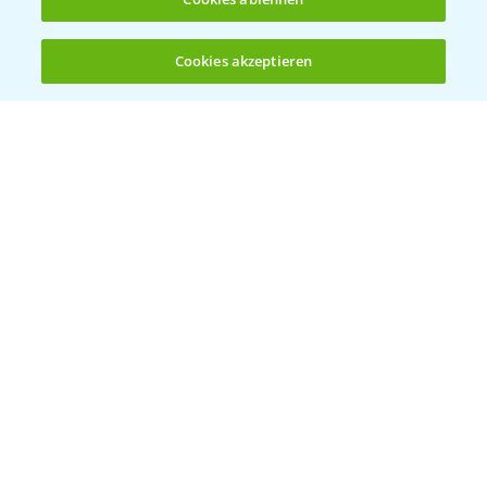
Cookies akzeptieren
Öffnen
Bis zu 4 Produkte vergleichen:
(noch 4)
Bayer Links
Bayer Global
Bayer CropScience World
Bayer Karriere
Bayer CropScience Austria
Bayer CropScience Schweiz
Presse
Vegetables Deutschland