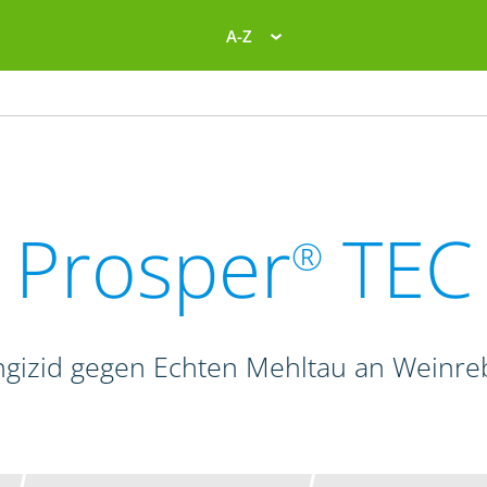
A-Z
Prosper
TEC
®
gizid gegen Echten Mehltau an Weinr