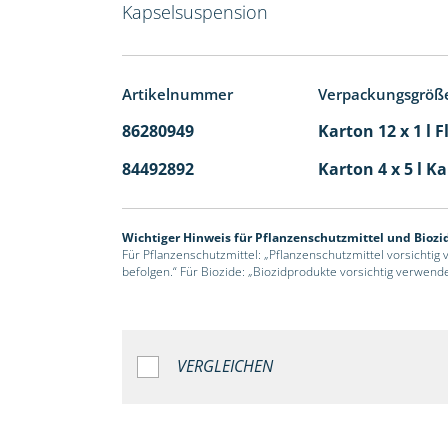
Kapselsuspension
Artikelnummer
Verpackungsgröß
86280949
Karton 12 x 1 l 
84492892
Karton 4 x 5 l K
Wichtiger Hinweis für Pflanzenschutzmittel und Biozi
Für Pflanzenschutzmittel: „Pflanzenschutzmittel vorsichtig
befolgen.“ Für Biozide: „Biozidprodukte vorsichtig verwend
VERGLEICHEN