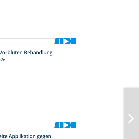
 Vorblüten Behandlung
3:15
026
eite Applikation gegen
2:31