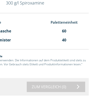
300 g/l Spiroxamine
e
Paletteneinheit
Flasche
60
anister
40
de
 verwenden. Die Informationen auf dem Produktetikett sind stets zu
en. Vor Gebrauch stets Etikett und Produktinformationen lesen.“
ZUM VERGLEICH
(0)