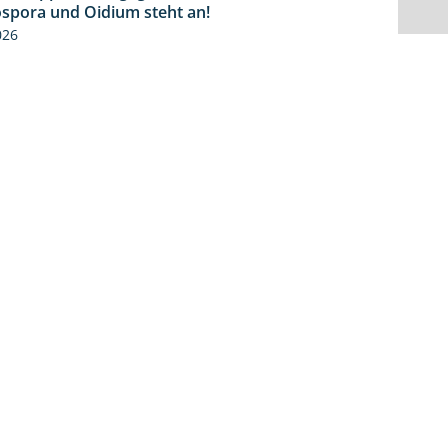
spora und Oidium steht an!
026