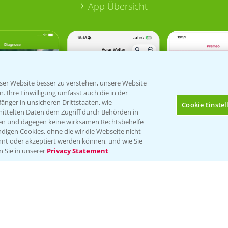
App Übersicht
er Website besser zu verstehen, unsere Website
 Ihre Einwilligung umfasst auch die in der
nger in unsicheren Drittstaaten, wie
Cookie Einste
mittelten Daten dem Zugriff durch Behörden in
gen und dagegen keine wirksamen Rechtsbehelfe
digen Cookies, ohne die wir die Webseite nicht
nt oder akzeptiert werden können, und wie Sie
Bis zu 4 Produkte vergleichen:
(noch 4)
n Sie in unserer
Privacy Statement
Verantwortung & Sorgfalt
PAMIRA - Packmittelrücknahme