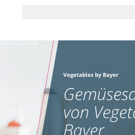
Vegetables by Bayer
Gemüsesa
von Veget
Bayer