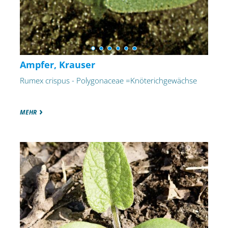
Ampfer, Krauser
Rumex crispus - Polygonaceae =Knöterichgewächse
MEHR