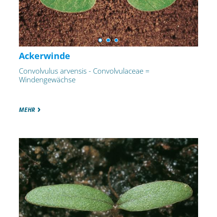
Ackerwinde
Convolvulus arvensis - Convolvulaceae =
Windengewächse
MEHR