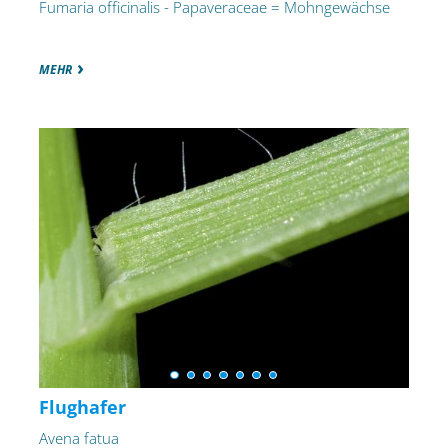
Fumaria officinalis - Papaveraceae = Mohngewächse
MEHR
Flughafer
Avena fatua