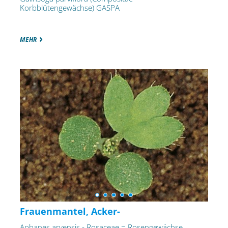
Korbblütengewächse) GASPA
MEHR
Frauenmantel, Acker-
Aphanes arvensis - Rosaceae = Rosengewächse