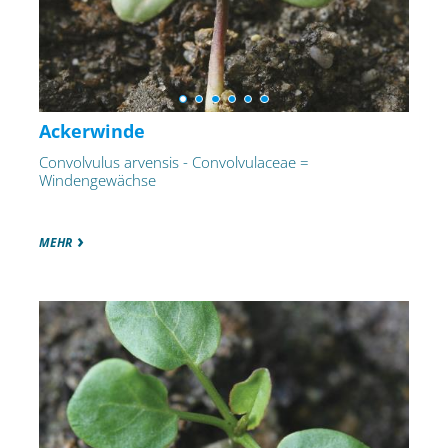
Ackerwinde
Convolvulus arvensis - Convolvulaceae =
Windengewächse
MEHR