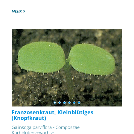
MEHR
Franzosenkraut, Kleinblütiges
(Knopfkraut)
Galinsoga parviflora - Compositae =
Korbblütengewächse