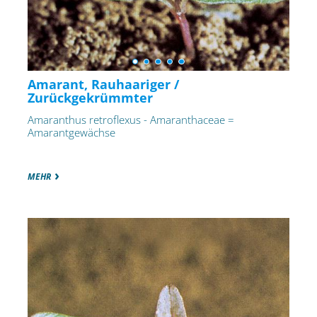
Amarant, Rauhaariger /
Zurückgekrümmter
Amaranthus retroflexus - Amaranthaceae =
Amarantgewächse
MEHR