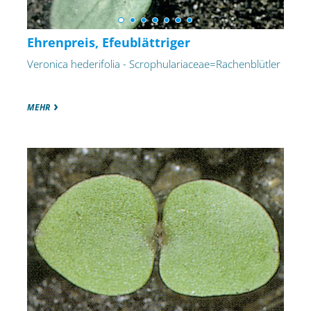
Ehrenpreis, Efeublättriger
Veronica hederifolia - Scrophulariaceae=Rachenblütler
MEHR