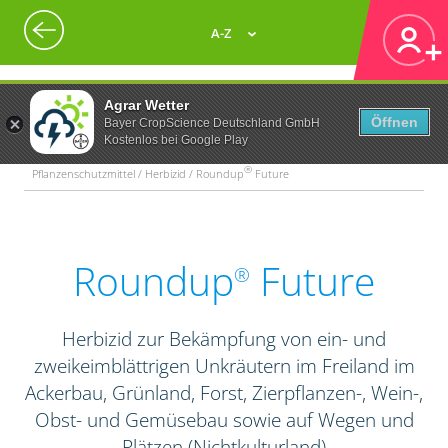
A-Z
Agrar Wetter
Öffnen
Bayer CropScience Deutschland GmbH
Kostenlos bei Google Play
®
Pflanzenschutzmittel / Herbizid / Roundup
Future
Roundup
Future
®
Herbizid zur Bekämpfung von ein- und
zweikeimblättrigen Unkräutern im Freiland im
Ackerbau, Grünland, Forst, Zierpflanzen-, Wein-,
Obst- und Gemüsebau sowie auf Wegen und
Plätzen (Nichtkulturland)