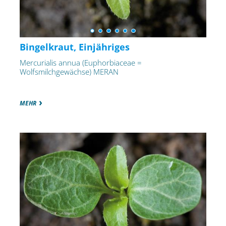
Bingelkraut, Einjähriges
Mercurialis annua (Euphorbiaceae =
Wolfsmilchgewächse) MERAN
MEHR