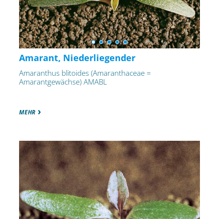
Amarant, Niederliegender
Amaranthus blitoides (Amaranthaceae =
Amarantgewächse) AMABL
MEHR