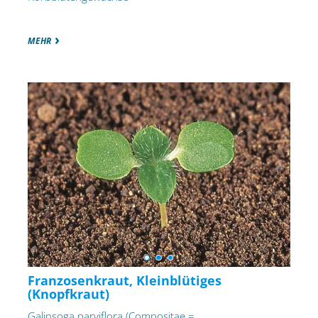
MEHR
Franzosenkraut, Kleinblütiges
(Knopfkraut)
Galinsoga parviflora (Compositae =