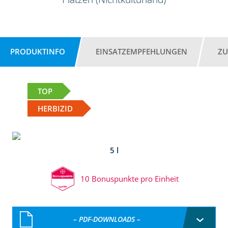
PRODUKTINFO
EINSATZEMPFEHLUNGEN
ZU
TOP
HERBIZID
5 l
10 Bonuspunkte pro Einheit
– PDF-DOWNLOADS –