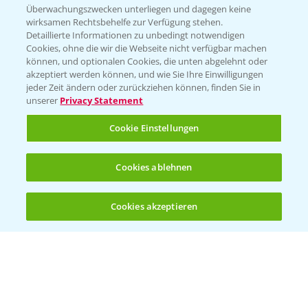
Beratung auf WhatsApp
Überwachungszwecken unterliegen und dagegen keine
T.
+49 (0)174 346 564 1
wirksamen Rechtsbehelfe zur Verfügung stehen.
Detaillierte Informationen zu unbedingt notwendigen
Cookies, ohne die wir die Webseite nicht verfügbar machen
KONTAKT
können, und optionalen Cookies, die unten abgelehnt oder
akzeptiert werden können, und wie Sie Ihre Einwilligungen
jeder Zeit ändern oder zurückziehen können, finden Sie in
Hilfe in Notfällen
unserer
Privacy Statement
T.
+49 (0)214/30-20220
Cookie Einstellungen
Cookies ablehnen
Cookies akzeptieren
Öffnen
Bis zu 4 Produkte vergleichen:
(noch 4)
Folgen Sie uns