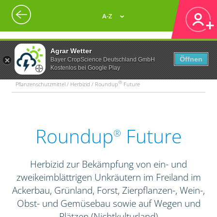
A-Z
Agrar Wetter
Öffnen
Bayer CropScience Deutschland GmbH
Kostenlos bei Google Play
®
Pflanzenschutzmittel / Herbizid / Roundup
Future
Roundup
Future
®
Herbizid zur Bekämpfung von ein- und
zweikeimblättrigen Unkräutern im Freiland im
Ackerbau, Grünland, Forst, Zierpflanzen-, Wein-,
Obst- und Gemüsebau sowie auf Wegen und
Plätzen (Nichtkulturland)