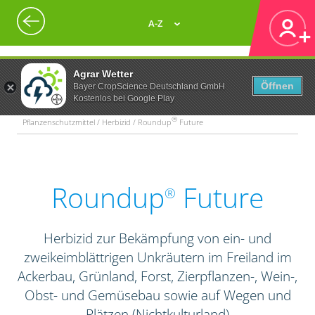
A-Z
Agrar Wetter
Öffnen
Bayer CropScience Deutschland GmbH
Kostenlos bei Google Play
®
Pflanzenschutzmittel / Herbizid / Roundup
Future
Roundup
Future
®
Herbizid zur Bekämpfung von ein- und
zweikeimblättrigen Unkräutern im Freiland im
Ackerbau, Grünland, Forst, Zierpflanzen-, Wein-,
Obst- und Gemüsebau sowie auf Wegen und
Plätzen (Nichtkulturland)