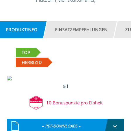
PRODUKTINFO
EINSATZEMPFEHLUNGEN
ZU
TOP
HERBIZID
5 l
10 Bonuspunkte pro Einheit
– PDF-DOWNLOADS –