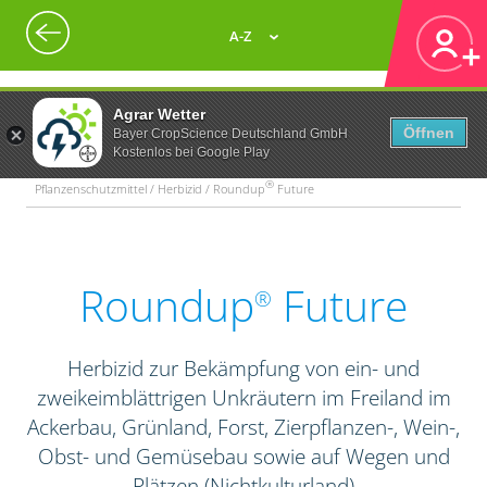
A-Z
Agrar Wetter
Öffnen
Bayer CropScience Deutschland GmbH
Kostenlos bei Google Play
®
Pflanzenschutzmittel / Herbizid / Roundup
Future
Roundup
Future
®
Herbizid zur Bekämpfung von ein- und
zweikeimblättrigen Unkräutern im Freiland im
Ackerbau, Grünland, Forst, Zierpflanzen-, Wein-,
Obst- und Gemüsebau sowie auf Wegen und
Plätzen (Nichtkulturland)