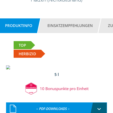
PRODUKTINFO
EINSATZEMPFEHLUNGEN
ZU
TOP
HERBIZID
5 l
10 Bonuspunkte pro Einheit
– PDF-DOWNLOADS –