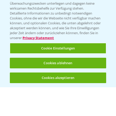
Beratung auf WhatsApp
Überwachungszwecken unterliegen und dagegen keine
T.
+49 (0)174 346 564 1
wirksamen Rechtsbehelfe zur Verfügung stehen.
Detaillierte Informationen zu unbedingt notwendigen
Cookies, ohne die wir die Webseite nicht verfügbar machen
KONTAKT
können, und optionalen Cookies, die unten abgelehnt oder
akzeptiert werden können, und wie Sie Ihre Einwilligungen
jeder Zeit ändern oder zurückziehen können, finden Sie in
Hilfe in Notfällen
unserer
Privacy Statement
T.
+49 (0)214/30-20220
Cookie Einstellungen
Cookies ablehnen
Cookies akzeptieren
Öffnen
Bis zu 4 Produkte vergleichen:
(noch 4)
Folgen Sie uns