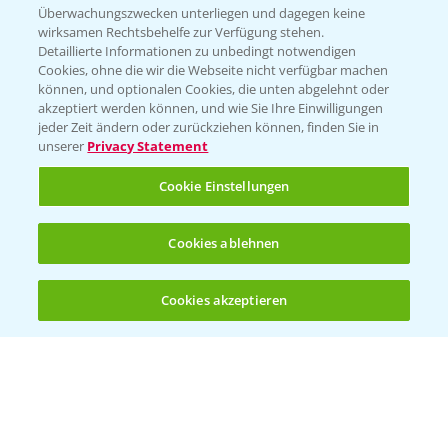
Beratung auf WhatsApp
Überwachungszwecken unterliegen und dagegen keine
T.
+49 (0)174 346 564 1
wirksamen Rechtsbehelfe zur Verfügung stehen.
Detaillierte Informationen zu unbedingt notwendigen
Cookies, ohne die wir die Webseite nicht verfügbar machen
KONTAKT
können, und optionalen Cookies, die unten abgelehnt oder
akzeptiert werden können, und wie Sie Ihre Einwilligungen
jeder Zeit ändern oder zurückziehen können, finden Sie in
Hilfe in Notfällen
unserer
Privacy Statement
T.
+49 (0)214/30-20220
Cookie Einstellungen
Cookies ablehnen
Cookies akzeptieren
Öffnen
Bis zu 4 Produkte vergleichen:
(noch 4)
Folgen Sie uns