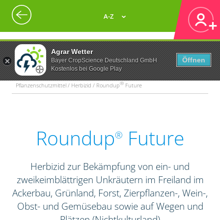
A-Z
Agrar Wetter
Öffnen
Bayer CropScience Deutschland GmbH
Kostenlos bei Google Play
®
Pflanzenschutzmittel / Herbizid / Roundup
Future
Roundup
Future
®
Herbizid zur Bekämpfung von ein- und
zweikeimblättrigen Unkräutern im Freiland im
Ackerbau, Grünland, Forst, Zierpflanzen-, Wein-,
Obst- und Gemüsebau sowie auf Wegen und
Plätzen (Nichtkulturland)