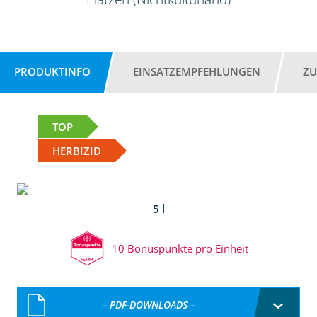
PRODUKTINFO
EINSATZEMPFEHLUNGEN
ZU
TOP
HERBIZID
5 l
10 Bonuspunkte pro Einheit
– PDF-DOWNLOADS –