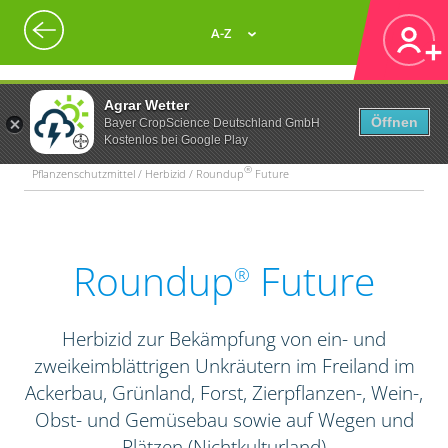
A-Z
Agrar Wetter
Öffnen
Bayer CropScience Deutschland GmbH
Kostenlos bei Google Play
®
Pflanzenschutzmittel / Herbizid / Roundup
Future
Roundup
Future
®
Herbizid zur Bekämpfung von ein- und
zweikeimblättrigen Unkräutern im Freiland im
Ackerbau, Grünland, Forst, Zierpflanzen-, Wein-,
Obst- und Gemüsebau sowie auf Wegen und
Plätzen (Nichtkulturland)