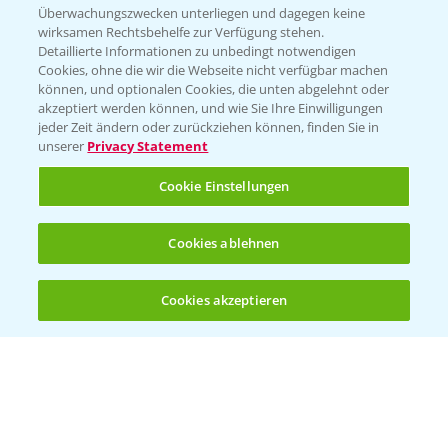
Beratung auf WhatsApp
Überwachungszwecken unterliegen und dagegen keine
T.
+49 (0)174 346 564 1
wirksamen Rechtsbehelfe zur Verfügung stehen.
Detaillierte Informationen zu unbedingt notwendigen
Cookies, ohne die wir die Webseite nicht verfügbar machen
KONTAKT
können, und optionalen Cookies, die unten abgelehnt oder
akzeptiert werden können, und wie Sie Ihre Einwilligungen
jeder Zeit ändern oder zurückziehen können, finden Sie in
Hilfe in Notfällen
unserer
Privacy Statement
T.
+49 (0)214/30-20220
Cookie Einstellungen
Cookies ablehnen
Cookies akzeptieren
Öffnen
Bis zu 4 Produkte vergleichen:
(noch 4)
Folgen Sie uns