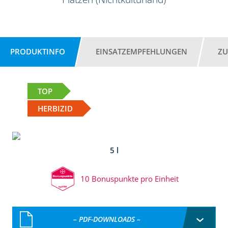
PRODUKTINFO
EINSATZEMPFEHLUNGEN
ZU
TOP
HERBIZID
5 l
10 Bonuspunkte pro Einheit
– PDF-DOWNLOADS –