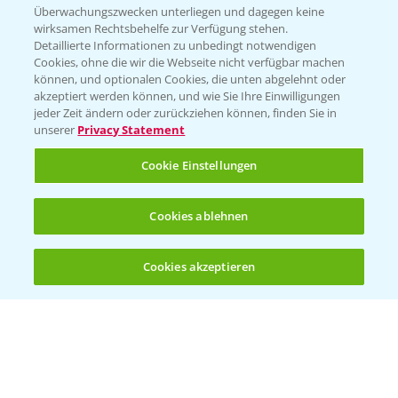
Beratung auf WhatsApp
Überwachungszwecken unterliegen und dagegen keine
T.
+49 (0)174 346 564 1
wirksamen Rechtsbehelfe zur Verfügung stehen.
Detaillierte Informationen zu unbedingt notwendigen
Cookies, ohne die wir die Webseite nicht verfügbar machen
KONTAKT
können, und optionalen Cookies, die unten abgelehnt oder
akzeptiert werden können, und wie Sie Ihre Einwilligungen
jeder Zeit ändern oder zurückziehen können, finden Sie in
Hilfe in Notfällen
unserer
Privacy Statement
T.
+49 (0)214/30-20220
Cookie Einstellungen
Cookies ablehnen
Cookies akzeptieren
Öffnen
Bis zu 4 Produkte vergleichen:
(noch 4)
Folgen Sie uns