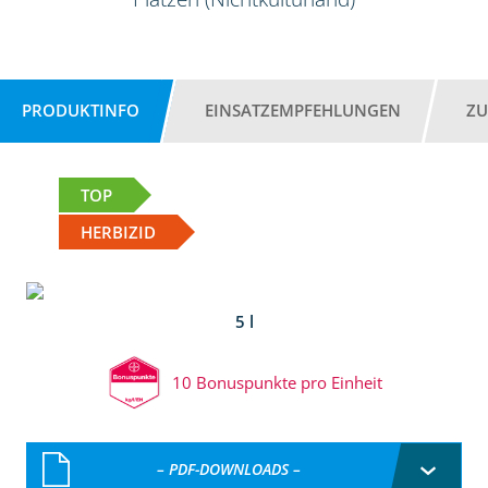
PRODUKTINFO
EINSATZEMPFEHLUNGEN
ZU
TOP
HERBIZID
5 l
10 Bonuspunkte pro Einheit
– PDF-DOWNLOADS –