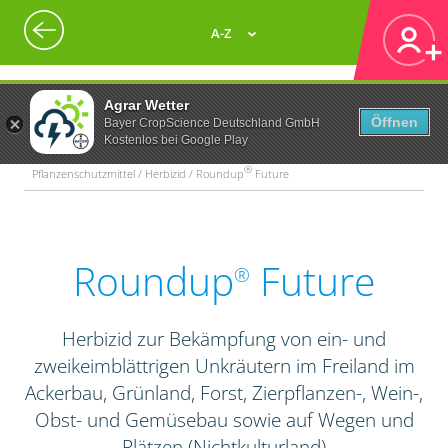
A-Z
Agrar Wetter
Öffnen
Bayer CropScience Deutschland GmbH
Kostenlos bei Google Play
®
Pflanzenschutzmittel / Herbizid / Roundup
Future
Roundup
Future
®
Herbizid zur Bekämpfung von ein- und
zweikeimblättrigen Unkräutern im Freiland im
Ackerbau, Grünland, Forst, Zierpflanzen-, Wein-,
Obst- und Gemüsebau sowie auf Wegen und
Plätzen (Nichtkulturland)