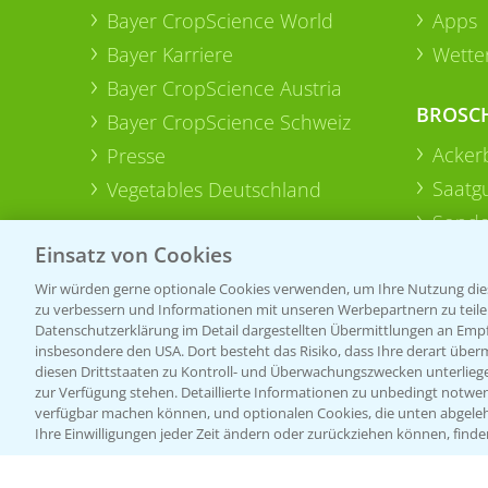
Bayer CropScience World
Apps
Bayer Karriere
Wetter
Bayer CropScience Austria
BROSC
Bayer CropScience Schweiz
Acker
Presse
Saatg
Vegetables Deutschland
Sonde
Einsatz von Cookies
Wir würden gerne optionale Cookies verwenden, um Ihre Nutzung dies
zu verbessern und Informationen mit unseren Werbepartnern zu teilen.
Datenschutzerklärung im Detail dargestellten Übermittlungen an Empfä
insbesondere den USA. Dort besteht das Risiko, dass Ihre derart über
diesen Drittstaaten zu Kontroll- und Überwachungszwecken unterlie
zur Verfügung stehen. Detaillierte Informationen zu unbedingt notwen
verfügbar machen können, und optionalen Cookies, die unten abgeleh
Ihre Einwilligungen jeder Zeit ändern oder zurückziehen können, finde