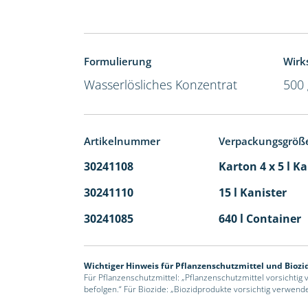
Formulierung
Wirks
Wasserlösliches Konzentrat
500 
Artikelnummer
Verpackungsgröß
30241108
Karton 4 x 5 l K
30241110
15 l Kanister
30241085
640 l Container
Wichtiger Hinweis für Pflanzenschutzmittel und Biozi
Für Pflanzenschutzmittel: „Pflanzenschutzmittel vorsichtig
befolgen.“ Für Biozide: „Biozidprodukte vorsichtig verwend