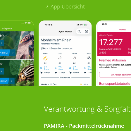
App Übersicht
Verantwortung & Sorgfalt
PAMIRA - Packmittelrücknahme