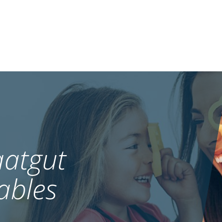
atgut
ables