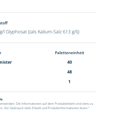
toff
g/l Glyphosat ((als Kalium-Salz 613 g/l))
e
Paletteneinheit
anister
40
48
1
de
 verwenden. Die Informationen auf dem Produktetikett sind stets zu
en. Vor Gebrauch stets Etikett und Produktinformationen lesen.“