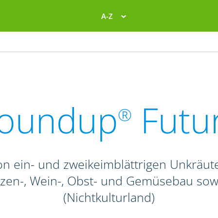
A-Z
oundup
Futu
®
n ein- und zweikeimblättrigen Unkräute
anzen-, Wein-, Obst- und Gemüsebau so
(Nichtkulturland)