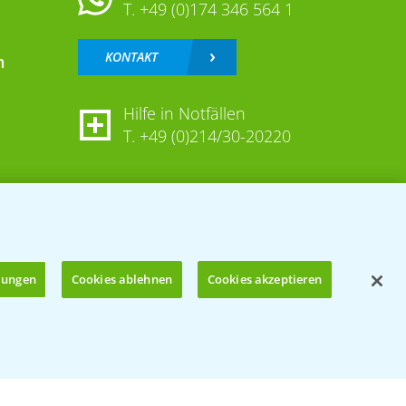
T.
+49 (0)174 346 564 1
KONTAKT
n
Hilfe in Notfällen
T.
+49 (0)214/30-20220
llungen
Cookies ablehnen
Cookies akzeptieren
Öffnen