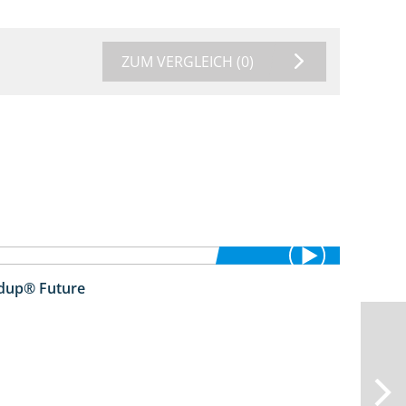
ZUM VERGLEICH
(0)
ndup® Future
2:01