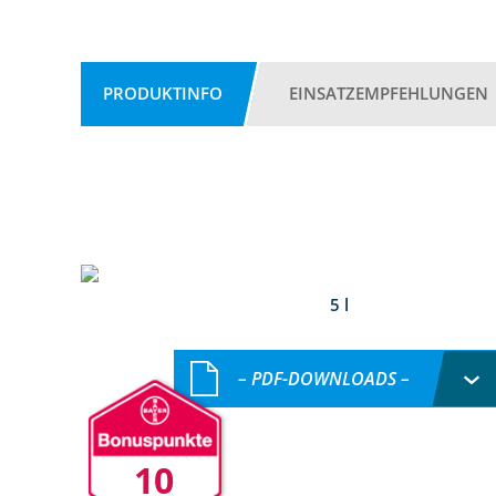
PRODUKTINFO
EINSATZEMPFEHLUNGEN
5 l
– PDF-DOWNLOADS –
10