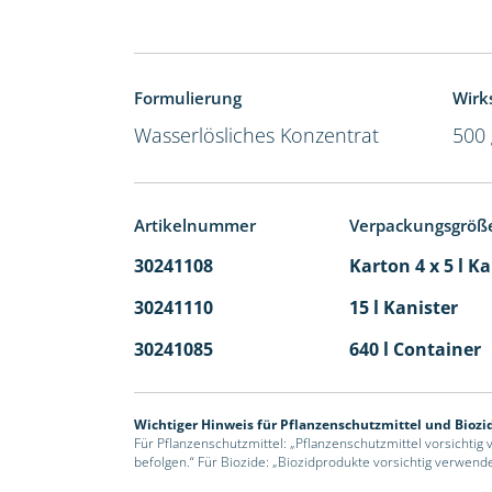
Formulierung
Wirks
Wasserlösliches Konzentrat
500 
Artikelnummer
Verpackungsgröß
30241108
Karton 4 x 5 l K
30241110
15 l Kanister
30241085
640 l Container
Wichtiger Hinweis für Pflanzenschutzmittel und Biozi
Für Pflanzenschutzmittel: „Pflanzenschutzmittel vorsichtig
befolgen.“ Für Biozide: „Biozidprodukte vorsichtig verwend