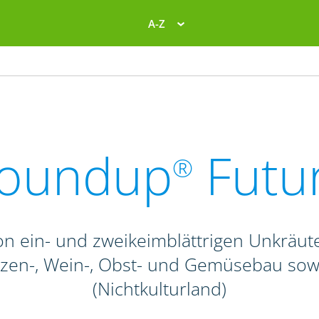
A-Z
oundup
Futu
®
n ein- und zweikeimblättrigen Unkräute
anzen-, Wein-, Obst- und Gemüsebau so
(Nichtkulturland)