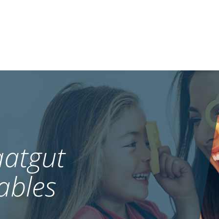
atgut
ables