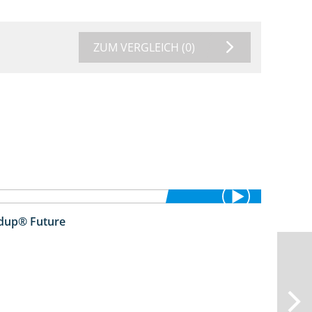
ZUM VERGLEICH
(0)
ndup® Future
2:01