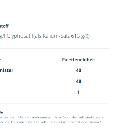
toff
g/l Glyphosat ((als Kalium-Salz 613 g/l))
e
Paletteneinheit
anister
40
48
1
de
 verwenden. Die Informationen auf dem Produktetikett sind stets zu
en. Vor Gebrauch stets Etikett und Produktinformationen lesen.“