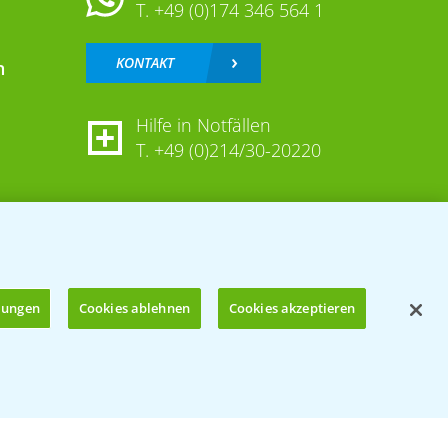
T.
+49 (0)174 346 564 1
KONTAKT
n
Hilfe in Notfällen
T.
+49 (0)214/30-20220
llungen
Cookies ablehnen
Cookies akzeptieren
Öffnen