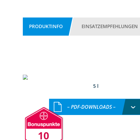
PRODUKTINFO
EINSATZEMPFEHLUNGEN
5 l
– PDF-DOWNLOADS –
10