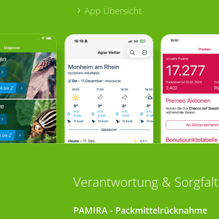
App Übersicht
Verantwortung & Sorgfalt
PAMIRA - Packmittelrücknahme