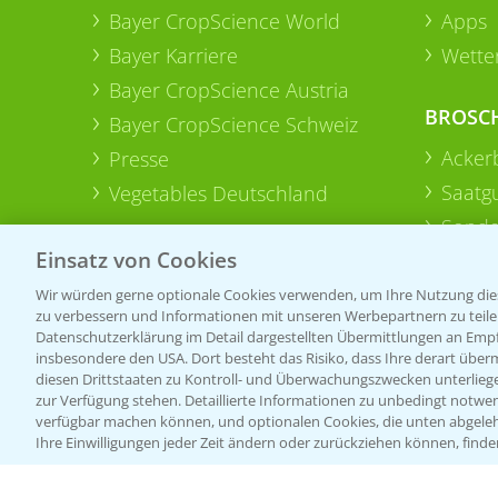
Bayer CropScience World
Apps
Bayer Karriere
Wetter
Bayer CropScience Austria
BROSC
Bayer CropScience Schweiz
Acker
Presse
Saatg
Vegetables Deutschland
Sonde
Einsatz von Cookies
Wir würden gerne optionale Cookies verwenden, um Ihre Nutzung dies
zu verbessern und Informationen mit unseren Werbepartnern zu teilen.
Datenschutzerklärung im Detail dargestellten Übermittlungen an Empfä
insbesondere den USA. Dort besteht das Risiko, dass Ihre derart über
diesen Drittstaaten zu Kontroll- und Überwachungszwecken unterlie
zur Verfügung stehen. Detaillierte Informationen zu unbedingt notwen
verfügbar machen können, und optionalen Cookies, die unten abgeleh
Ihre Einwilligungen jeder Zeit ändern oder zurückziehen können, finde