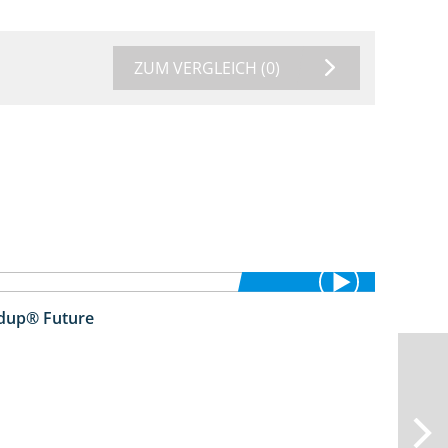
ZUM VERGLEICH
(0)
ndup® Future
2:01