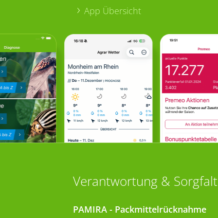
App Übersicht
Verantwortung & Sorgfalt
PAMIRA - Packmittelrücknahme