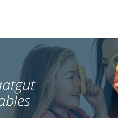
atgut
ables