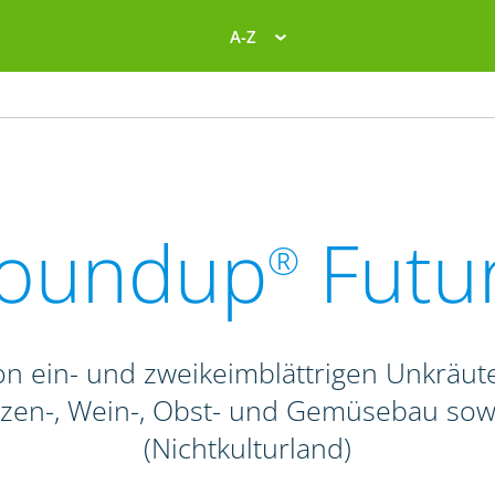
A-Z
oundup
Futu
®
n ein- und zweikeimblättrigen Unkräute
anzen-, Wein-, Obst- und Gemüsebau so
(Nichtkulturland)