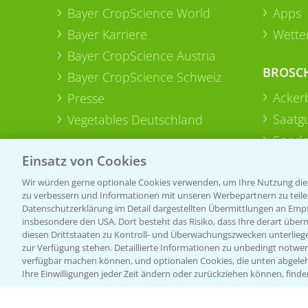
Bayer CropScience World
Apps
Bayer Karriere
Wetter
Bayer CropScience Austria
BROSC
Bayer CropScience Schweiz
Acker
Presse
Saatg
Vegetables Deutschland
Sonde
Einsatz von Cookies
Wir würden gerne optionale Cookies verwenden, um Ihre Nutzung dies
zu verbessern und Informationen mit unseren Werbepartnern zu teilen.
Datenschutzerklärung im Detail dargestellten Übermittlungen an Empfä
insbesondere den USA. Dort besteht das Risiko, dass Ihre derart über
diesen Drittstaaten zu Kontroll- und Überwachungszwecken unterlie
zur Verfügung stehen. Detaillierte Informationen zu unbedingt notwen
verfügbar machen können, und optionalen Cookies, die unten abgeleh
Ihre Einwilligungen jeder Zeit ändern oder zurückziehen können, finde