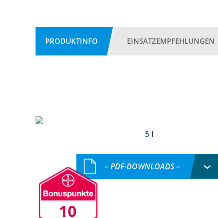
PRODUKTINFO
EINSATZEMPFEHLUNGEN
5 l
– PDF-DOWNLOADS –
10