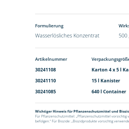
Formulierung
Wirks
Wasserlösliches Konzentrat
500 
Artikelnummer
Verpackungsgröß
30241108
Karton 4 x 5 l K
30241110
15 l Kanister
30241085
640 l Container
Wichtiger Hinweis für Pflanzenschutzmittel und Biozi
Für Pflanzenschutzmittel: „Pflanzenschutzmittel vorsichtig
befolgen.“ Für Biozide: „Biozidprodukte vorsichtig verwend