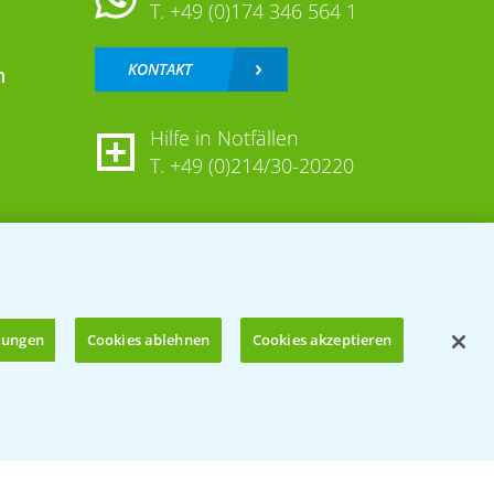
T.
+49 (0)174 346 564 1
KONTAKT
n
Hilfe in Notfällen
T.
+49 (0)214/30-20220
llungen
Cookies ablehnen
Cookies akzeptieren
Öffnen