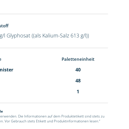
toff
g/l Glyphosat ((als Kalium-Salz 613 g/l))
e
Paletteneinheit
anister
40
48
1
de
 verwenden. Die Informationen auf dem Produktetikett sind stets zu
en. Vor Gebrauch stets Etikett und Produktinformationen lesen.“