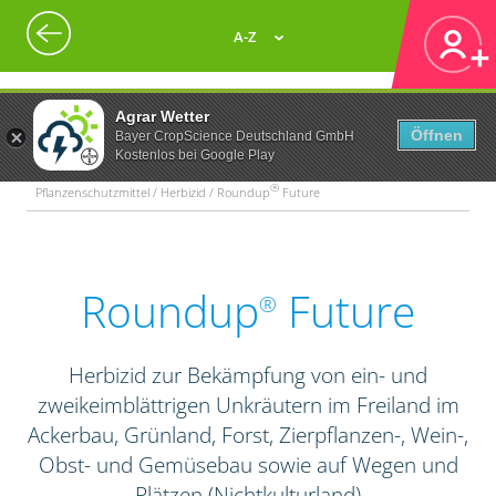
A-Z
Agrar Wetter
Öffnen
Bayer CropScience Deutschland GmbH
Kostenlos bei Google Play
®
Pflanzenschutzmittel / Herbizid / Roundup
Future
Roundup
Future
®
Herbizid zur Bekämpfung von ein- und
zweikeimblättrigen Unkräutern im Freiland im
Ackerbau, Grünland, Forst, Zierpflanzen-, Wein-,
Obst- und Gemüsebau sowie auf Wegen und
Plätzen (Nichtkulturland)