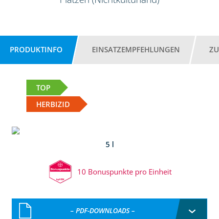
PRODUKTINFO
EINSATZEMPFEHLUNGEN
ZU
TOP
HERBIZID
5 l
10 Bonuspunkte pro Einheit
– PDF-DOWNLOADS –