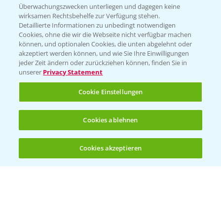
Beratung auf WhatsApp
Überwachungszwecken unterliegen und dagegen keine
T.
+49 (0)174 346 564 1
wirksamen Rechtsbehelfe zur Verfügung stehen.
Detaillierte Informationen zu unbedingt notwendigen
Cookies, ohne die wir die Webseite nicht verfügbar machen
KONTAKT
können, und optionalen Cookies, die unten abgelehnt oder
akzeptiert werden können, und wie Sie Ihre Einwilligungen
jeder Zeit ändern oder zurückziehen können, finden Sie in
Hilfe in Notfällen
unserer
Privacy Statement
T.
+49 (0)214/30-20220
Cookie Einstellungen
Cookies ablehnen
Cookies akzeptieren
Öffnen
Bis zu 4 Produkte vergleichen:
(noch 4)
Folgen Sie uns