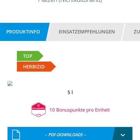
PRODUKTINFO
EINSATZEMPFEHLUNGEN
ZU
TOP
HERBIZID
5 l
10 Bonuspunkte pro Einheit
– PDF-DOWNLOADS –