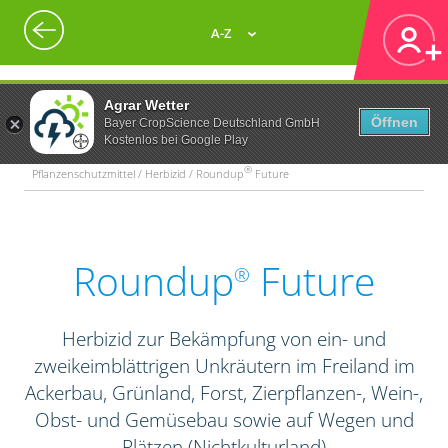
A-Z
Agrar Wetter
Öffnen
Bayer CropScience Deutschland GmbH
Kostenlos bei Google Play
®
Pflanzenschutzmittel / Herbizid / Roundup
Future
Roundup
Future
®
Herbizid zur Bekämpfung von ein- und
zweikeimblättrigen Unkräutern im Freiland im
Ackerbau, Grünland, Forst, Zierpflanzen-, Wein-,
Obst- und Gemüsebau sowie auf Wegen und
Plätzen (Nichtkulturland)