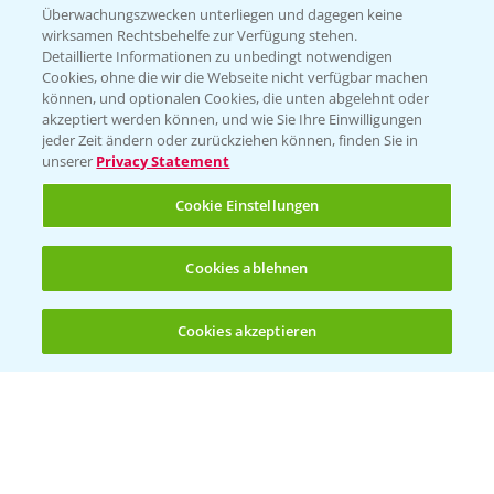
Beratung auf WhatsApp
Überwachungszwecken unterliegen und dagegen keine
T.
+49 (0)174 346 564 1
wirksamen Rechtsbehelfe zur Verfügung stehen.
Detaillierte Informationen zu unbedingt notwendigen
Cookies, ohne die wir die Webseite nicht verfügbar machen
KONTAKT
können, und optionalen Cookies, die unten abgelehnt oder
akzeptiert werden können, und wie Sie Ihre Einwilligungen
jeder Zeit ändern oder zurückziehen können, finden Sie in
Hilfe in Notfällen
unserer
Privacy Statement
T.
+49 (0)214/30-20220
Cookie Einstellungen
Cookies ablehnen
Cookies akzeptieren
Öffnen
Bis zu 4 Produkte vergleichen:
(noch 4)
Folgen Sie uns